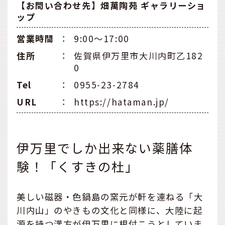
【お問い合わせ先】畑萬陶苑 ギャラリーショ
ップ
営業時間
：
9:00～17:00
住所
：
佐賀県伊万里市大川内町乙182
0
Tel
：
0955-23-2784
URL
：
https://hataman.jp/
伊万里でしか出来ない薬膳体
験！「くすきの杜」
美しい磁器・色鍋島の窯元が軒を連ねる「大
川内山」のやきもの文化と同様に、大陸に起
源を持つ漢方が伊万里に根付こうとしていま