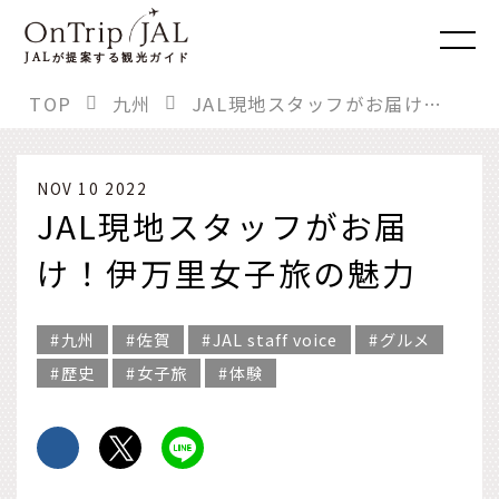
JAL
が提案する観光ガイド
TOP
九州
JAL現地スタッフがお届け！伊万里女子旅の魅力
NOV 10 2022
JAL現地スタッフがお届
け！伊万里女子旅の魅力
九州
佐賀
JAL staff voice
グルメ
歴史
女子旅
体験