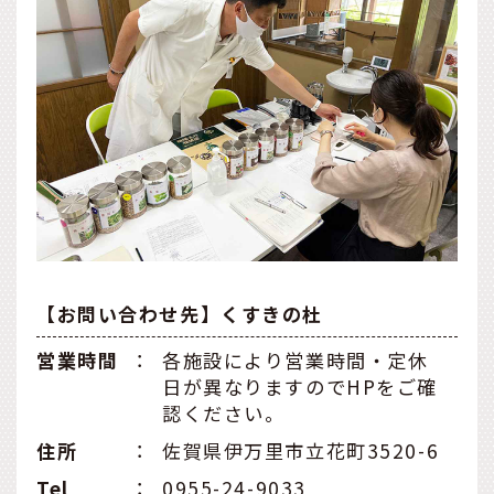
【お問い合わせ先】くすきの杜
営業時間
：
各施設により営業時間・定休
日が異なりますのでHPをご確
認ください。
住所
：
佐賀県伊万里市立花町3520-6
Tel
：
0955-24-9033