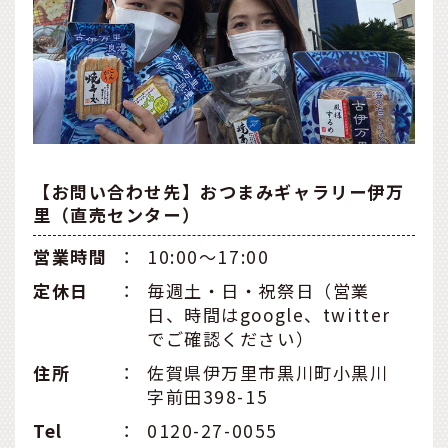
【お問い合わせ先】おつまみギャラリー伊万
里（直売センター）
営業時間
：
10:00～17:00
定休日
：
毎週土・日・祝祭日（営業
日、時間はgoogle、twitter
でご確認ください）
住所
：
佐賀県伊万里市黒川町小黒川
字前田398-15
Tel
：
0120-27-0055