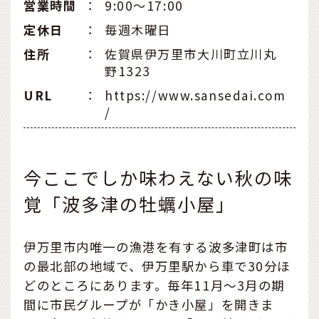
営業時間
：
9:00～17:00
定休日
：
毎週木曜日
住所
：
佐賀県伊万里市大川町立川丸
野1323
URL
：
https://www.sansedai.com
/
今ここでしか味わえない秋の味
覚「波多津の牡蠣小屋」
伊万里市内唯一の漁港を有する波多津町は市
の最北部の地域で、伊万里駅から車で30分ほ
どのところにあります。毎年11月～3月の期
間に市民グループが「かき小屋」を開きま