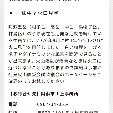
阿蘇中岳火口見学
阿蘇五岳（根子岳、高岳、中岳、烏帽子岳、
杵島岳）のうち現在も活発な活動を続けてい
る中岳では、2020年9月に約1年4か月ぶりに
火口見学を再開しました。白い噴煙を上げる
様子やダイナミックな風景を間近で見ること
が出来ます。火山活動が活発なときは火口に
近づけないこともありますので詳細は事前に
阿蘇火山防災会議協議会のホームページをご
確認のうえお越しください。
【お問合せ先】阿蘇市山上事務所
電話
：
0967-34-0554
住所
：
〒869-1505 熊本県阿蘇郡南