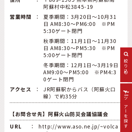
阿蘇村中松3845-19
営業時間
：
夏季期間：3月20日～10月31
日 AM8:30～PM6:00 ※PM
5:30ゲート閉門
秋季期間：11月1日～11月30
日 AM8:30～PM5:30 ※PM
5:00ゲート閉門
絞り込む
冬季期間：12月1日～3月19日
AM9:00～PM5:00 ※PM4:3
0ゲート閉門
アクセス
：
JR阿蘇駅からバス（阿蘇火口
線）で約35分
ツアーを探す
【お問合せ先】阿蘇火山防災会議協議会
URL
：
http://www.aso.ne.jp/~volca