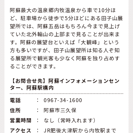
阿蘇最大の温泉郷内牧温泉から車で10分ほ
ど、駐車場から徒歩で5分ほどにある田子山展
望所では、阿蘇五岳はもちろん今まで見上げ
ていた北外輪山の上部まで見ることが出来ま
す。阿蘇の展望台といえば「大観峰」という
方も多いですが、田子山展望所は知る人ぞ知
る展望所で観光客も少なく阿蘇を独り占めす
ることができます。
【お問合せ先】阿蘇インフォメーションセン
ター、阿蘇駅構内
電話
：
0967-34-1600
住所
：
阿蘇市三久保
営業時間
：
なし（常時入れます）
アクセス
：
JR肥後大津駅から内牧駅まで