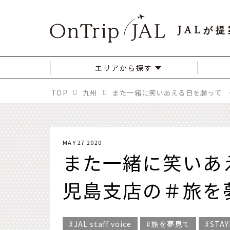
JAL
が提
エリアから探す
TOP
九州
MAY 27 2020
また一緒に笑いあ
児島支店の＃旅を
JAL staff voice
旅を夢見て
STA