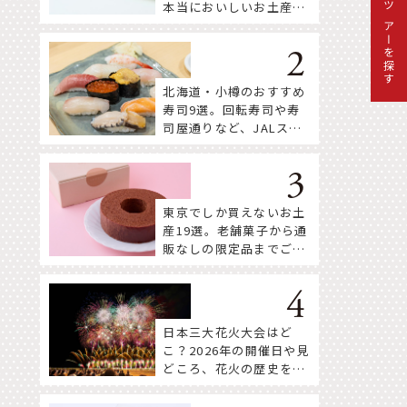
本当においしいお土産18
ツアーを探す
選
北海道・小樽のおすすめ
寿司9選。回転寿司や寿
司屋通りなど、JALスタ
ッフ推薦店はここ！
東京でしか買えないお土
産19選。老舗菓子から通
販なしの限定品までご紹
介
日本三大花火大会はど
こ？2026年の開催日や見
どころ、花火の歴史を知
って深く楽しもう。