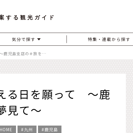
案する観光ガイド
気分で探す
特集・連載から探す
また一緒に笑いあえる日を願って ～鹿児島支店の＃旅を夢見て～
える日を願って ～鹿
夢見て～
YHOME
九州
鹿児島