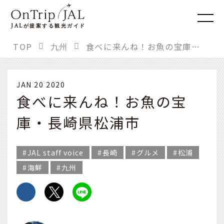
JAL
が提案する観光ガイド
TOP
九州
食べに来んね！お魚の宝庫・長崎県松浦市
JAN 20 2020
食べに来んね！お魚の宝
庫・長崎県松浦市
JAL staff voice
長崎
グルメ
松浦
海鮮
九州