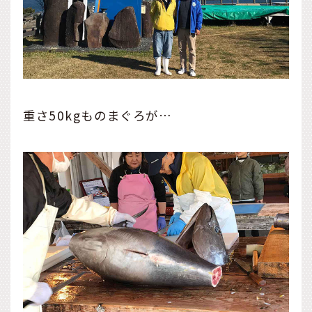
重さ50kgものまぐろが…