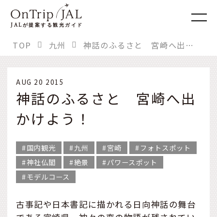
JAL
が提案する観光ガイド
TOP
九州
神話のふるさと 宮崎へ出かけよう！
AUG 20 2015
神話のふるさと 宮崎へ出
かけよう！
国内観光
九州
宮崎
フォトスポット
神社仏閣
絶景
パワースポット
モデルコース
古事記や日本書記に描かれる日向神話の舞台