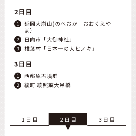
2日目
延岡大崩山(のべおか おおくえや
ま）
日向市「大御神社」
椎葉村「日本一の大ヒノキ」
3日目
西都原古墳群
綾町 綾照葉大吊橋
1
2
3