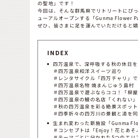
の聖地」です！
今回は、そんな群馬県でリトリートにぴ
ューアルオープンする「Gunma Flower
ぜひ、皆さまに足を運んでいただけると
INDEX
四万温泉で、深呼吸する秋の休日を
＃四万温泉和洋スイーツ巡り
＃レンタサイクル「四万チャリ」で
＃四万温泉名物 焼まんじゅう島村
＃四万温泉で遊ぶならココ！「柳
＃四万温泉の鰻の名店「くれない
＃秋の四万温泉を彩る絶景スポッ
＃四季折々の四万川の景観と湯を
生まれ変わった新施設「Gunma Flow
＃コンセプトは「Enjoy！花とあそ
＃テーマごとに分かれた5つのエリ