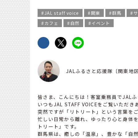
JAL staff voice
関東
群馬
サ
カフェ
自然
イベント
JALふるさと応援隊〔関東地
皆さま、こんにちは！客室乗務員でJAL
いつもJAL STAFF VOICEをご覧いた
突然ですが「リトリート」という言葉を
忙しい日常から離れ、ゆったり心と身体
トリート」です。
群馬県は、癒しの「温泉」、豊かな「自