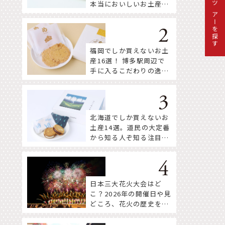
本当においしいお土産18
ツアーを探す
選
福岡でしか買えないお土
産16選！ 博多駅周辺で
手に入るこだわりの逸品
をセレクト
北海道でしか買えないお
土産14選。道民の大定番
から知る人ぞ知る注目株
まで！
日本三大花火大会はど
こ？2026年の開催日や見
どころ、花火の歴史を知
って深く楽しもう。