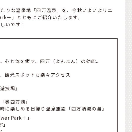
ったりな温泉地「四万温泉」を、今秋いよいよリニ
 Park＋」とともにご紹介いたします。
嬉しいです！
。心と体を癒す、四万（よんまん）の効能。
、観光スポットも楽々アクセス
屋遊技場」
」
ト「奥四万湖」
同時に楽しめる日帰り温泉施設「四万清流の湯」
er Park＋」
ぶ」
ア