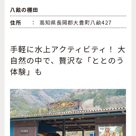
八畝の棚田
住所
：
高知県長岡郡大豊町八畝427
手軽に水上アクティビティ！ 大
自然の中で、贅沢な「ととのう
体験」も