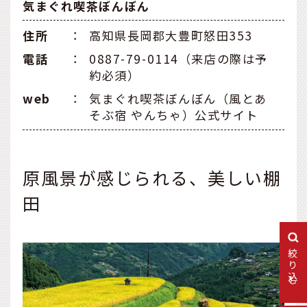
気まぐれ喫茶ぼんぼん
住所
：
高知県長岡郡大豊町怒田353
電話
：
0887-79-0114（来店の際は予
約必須）
web
：
気まぐれ喫茶ぼんぼん（風とあ
そぶ宿 やんちゃ）公式サイト
原風景が感じられる、美しい棚
田
絞り込む