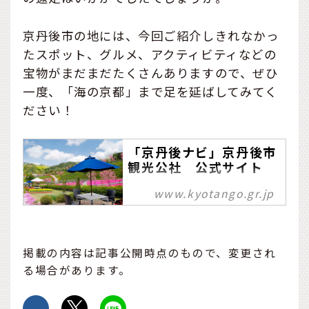
京丹後市の地には、今回ご紹介しきれなかっ
たスポット、グルメ、アクティビティなどの
宝物がまだまだたくさんありますので、ぜひ
一度、「海の京都」まで足を延ばしてみてく
ださい！
「京丹後ナビ」京丹後市
観光公社 公式サイト
京都府北部【海の京都】京
www.kyotango.gr.jp
丹後市の観光情報「京丹後
ナビ」は、久美浜町・網野
町・峰山町・大宮町・弥栄
町・丹後町の６町からなる
掲載の内容は記事公開時点のもので、変更され
京丹後市観光公社のサイト
る場合があります。
です。