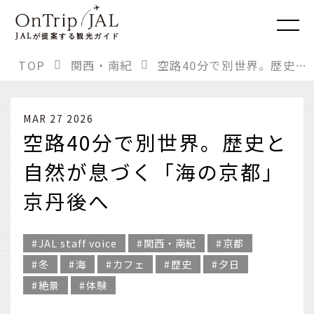
JAL
が提案する観光ガイド
TOP
関西・南紀
空路40分で別世界。歴史と自然が息づく「海の京都」京丹後へ
MAR 27 2026
空路40分で別世界。歴史と
自然が息づく「海の京都」
京丹後へ
JAL staff voice
関西・南紀
京都
冬
海
カフェ
歴史
夕日
絶景
体験