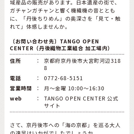
域産品の販売があります。日本遺産の街で、
ガチャンガチャンと響く機織機の音ととも
に、「丹後ちりめん」の奥深さを「見て・触
れて」体感しませんか。
〔お問い合わせ先〕TANGO OPEN
CENTER（丹後織物工業組合 加工場内）
住所
：
京都府京丹後市大宮町河辺318
8
電話
：
0772-68-5151
営業時間
：
月〜金曜 10:00〜16:30
web
：
TANGO OPEN CENTER 公式
サイト
さて、京丹後市への「海の京都」を巡る大人
の遠足はいかがでしたでしょうか。