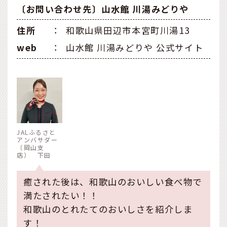
〔お問い合わせ先〕山水館 川湯みどりや
住所
：
和歌山県田辺市本宮町川湯13
web
：
山水館 川湯みどりや 公式サイト
JALふるさと
アンバサダー
〔岡山支
店） 下田
癒された後は、和歌山のおいしい食べ物で
満たされたい！！
和歌山のとれたてのおいしさを紹介しま
す！