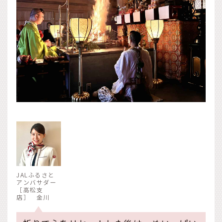
JALふるさと
アンバサダー
［高松支
店］ 金川