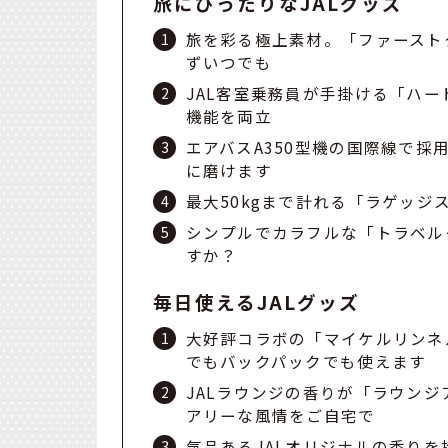
旅にぴったりなJALグッズ
旅を彩る極上素材。「ファースト
ずいつでも
JAL客室乗務員が手掛ける「ハ
機能を両立
エアバスA350型機の国際線で採
に磨けます
最大50kgまで計れる「ラゲッ
シンプルでカラフルな「トラベル
すか？
毎日使えるJALグッズ
大好評コラボの「マイケルリンネル 
でもバックパックでも使えます
JALラウンジの香りが「ラウンジ
アリーな風情をご自宅で
気品あるJALオリジナルの香りを