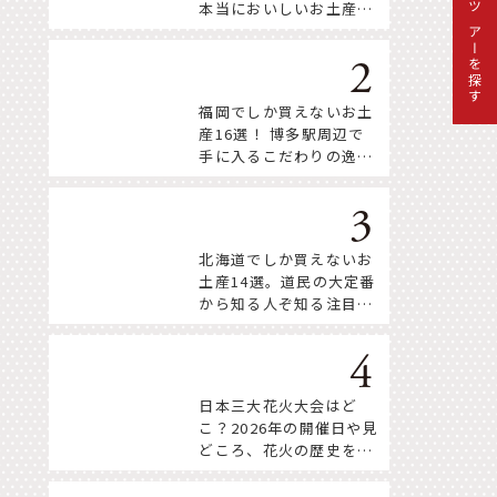
本当においしいお土産18
ツアーを探す
選
福岡でしか買えないお土
産16選！ 博多駅周辺で
手に入るこだわりの逸品
をセレクト
北海道でしか買えないお
土産14選。道民の大定番
から知る人ぞ知る注目株
まで！
日本三大花火大会はど
こ？2026年の開催日や見
どころ、花火の歴史を知
って深く楽しもう。