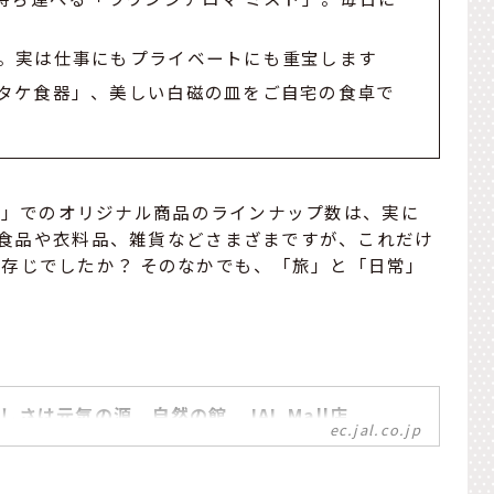
。実は仕事にもプライベートにも重宝します
タケ食器」、美しい白磁の皿をご自宅の食卓で
all」でのオリジナル商品のラインナップ数は、実に
す。食品や衣料品、雑貨などさまざまですが、これだけ
存じでしたか？ そのなかでも、「旅」と「日常」
しさは元気の源 自然の館 JAL Mall店
ec.jal.co.jp
の食卓に元気と喜びを。自然の館はナッツやドライフルー
味源のだしetc… 食卓を豊かにするアイテムを取り揃えた