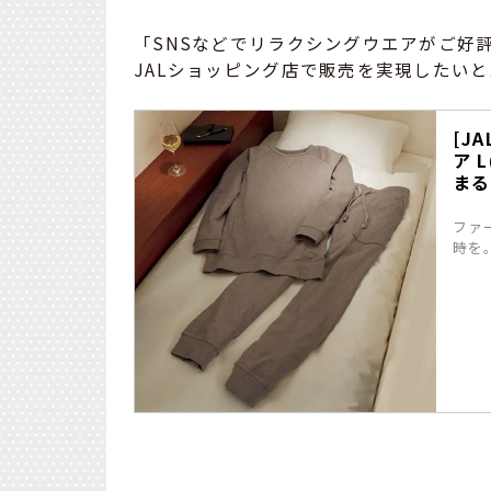
「SNSなどでリラクシングウエアがご好評い
JALショッピング店で販売を実現したい
[J
ア 
まる
ファ
時を