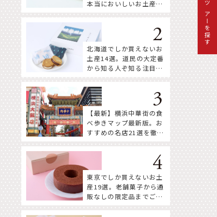
本当においしいお土産18
ツアーを探す
選
北海道でしか買えないお
土産14選。道民の大定番
から知る人ぞ知る注目株
まで！
【最新】横浜中華街の食
べ歩きマップ最新版。お
すすめの名店21選を徹底
紹介！
東京でしか買えないお土
産19選。老舗菓子から通
販なしの限定品までご紹
介