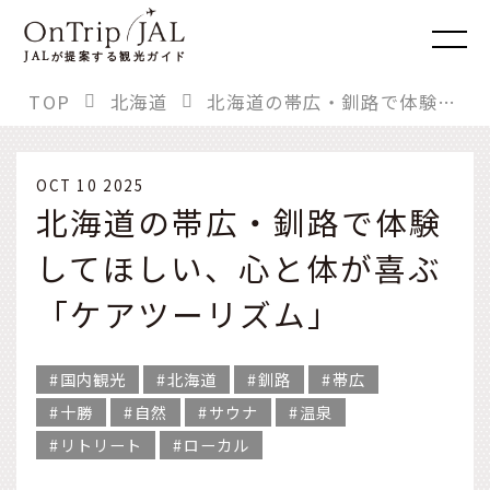
JAL
が提案する観光ガイド
TOP
北海道
北海道の帯広・釧路で体験してほしい、心と体が喜ぶ「ケアツーリズム」
OCT 10 2025
北海道の帯広・釧路で体験
してほしい、心と体が喜ぶ
「ケアツーリズム」
国内観光
北海道
釧路
帯広
十勝
自然
サウナ
温泉
リトリート
ローカル