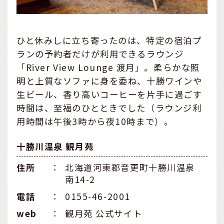
ひと休みしに立ち寄ったのは、特定の宿泊プ
ランの予約者だけが利用できるラウンジ
「River View Lounge 渡月」。柔らかな照
明と上質なソファに身を委ね、十勝ワインや
生ビール、香り高いコーヒーを片手に過ごす
時間は、至福のひとときでした（ラウンジ利
用時間は午後3時から夜10時まで）。
十勝川温泉 観月苑
住所
：
北海道河東郡音更町十勝川温泉
南14-2
電話
：
0155-46-2001
web
：
観月苑 公式サイト