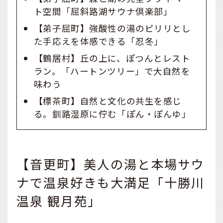
ト空間「屈斜路湖サウナ倶楽部」
【弟子屈町】強酸性の湯のピリリとし
た手応えを体感できる「忍冬」
【鶴居村】丘の上に、ぽつんとレスト
ラン。「ハートンツリー」で大自然を
味わう
【標茶町】自然と文化の共生を感じ
る。釧路湿原に佇む「ぽん・ぽんゆ」
【音更町】美人の湯と本場サウ
ナで温泉好きも大満足「十勝川
温泉 観月苑」