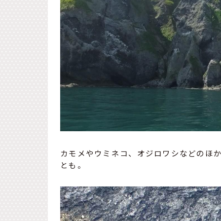
カモメやウミネコ、オジロワシなどのほ
とも。