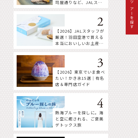
司屋通りなど、JALスタ
ツアーを探す
ッフ推薦店はここ！
【2026】JALスタッフが
厳選！羽田空港で買える
本当においしいお土産18
選
【2026】東京でいま食べ
たい！かき氷15選｜有名
店＆専門店ガイド
熱海ブルーを探しに。海
と空に癒される、ご褒美
デトックス旅