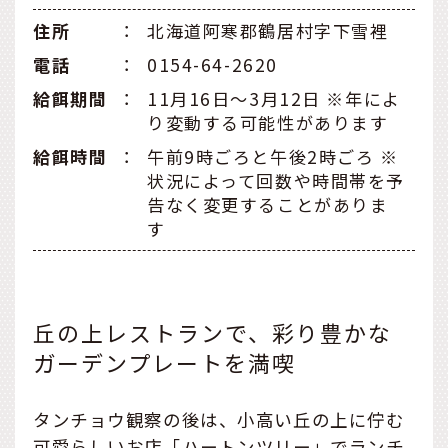
住所
：
北海道阿寒郡鶴居村字下雪裡
電話
：
0154-64-2620
給餌期間
：
11月16日～3月12日 ※年によ
り変動する可能性があります
給餌時間
：
午前9時ごろと午後2時ごろ ※
状況によって回数や時間帯を予
告なく変更することがありま
す
丘の上レストランで、彩り豊かな
ガーデンプレートを満喫
タンチョウ観察の後は、小高い丘の上に佇む
可愛らしいお店「ハートンツリー」でランチ