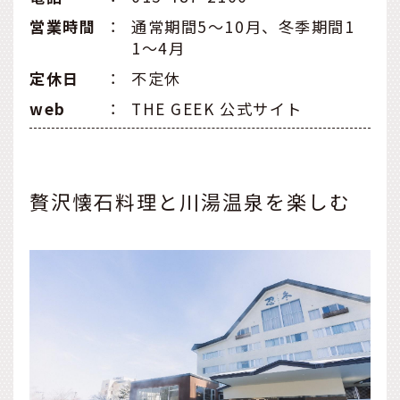
営業時間
：
通常期間5～10月、冬季期間1
1～4月
定休日
：
不定休
web
：
THE GEEK 公式サイト
贅沢懐石料理と川湯温泉を楽しむ