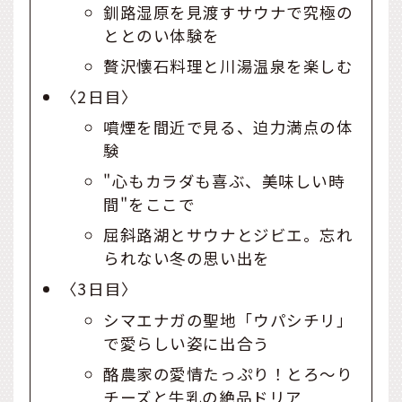
釧路湿原を見渡すサウナで究極の
ととのい体験を
贅沢懐石料理と川湯温泉を楽しむ
〈2日目〉
噴煙を間近で見る、迫力満点の体
験
"心もカラダも喜ぶ、美味しい時
間"をここで
屈斜路湖とサウナとジビエ。忘れ
られない冬の思い出を
〈3日目〉
シマエナガの聖地「ウパシチリ」
で愛らしい姿に出合う
酪農家の愛情たっぷり！とろ～り
チーズと牛乳の絶品ドリア