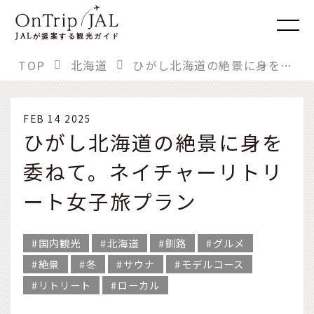
JAL
が提案する観光ガイド
TOP
北海道
ひがし北海道の絶景に身を委ねて。ネイチャーリトリート女子旅プラン
FEB 14 2025
ひがし北海道の絶景に身を
委ねて。ネイチャーリトリ
ート女子旅プラン
国内観光
北海道
釧路
グルメ
絶景
冬
サウナ
モデルコース
リトリート
ローカル