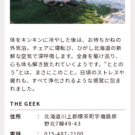
体をキンキンに冷やした後は、お待ちかねの
外気浴。チェアに寝転び、ひがし北海道の新
鮮な空気で深呼吸します。全身を駆け巡り、
心も体も解き放たれていくようです。“ととの
う”とは、まさにこのこと。日頃のストレスや
疲れも、すべて浄化されるような感覚に包ま
れました。
THE GEEK
住所
：
北海道川上郡標茶町字塘路原
野北7線49-43
電話
：
015-487-2100