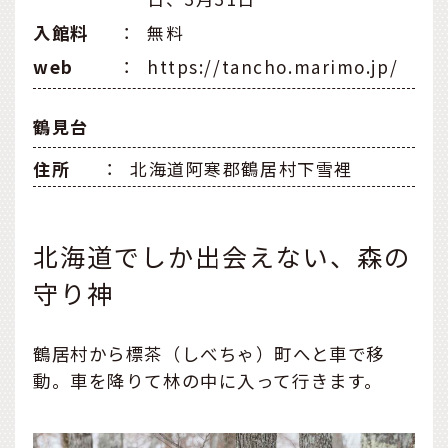
入館料
：
無料
web
：
https://tancho.marimo.jp/
鶴見台
住所
：
北海道阿寒郡鶴居村下雪裡
北海道でしか出会えない、森の
守り神
鶴居村から標茶（しべちゃ）町へと車で移
動。車を降りて林の中に入って行きます。