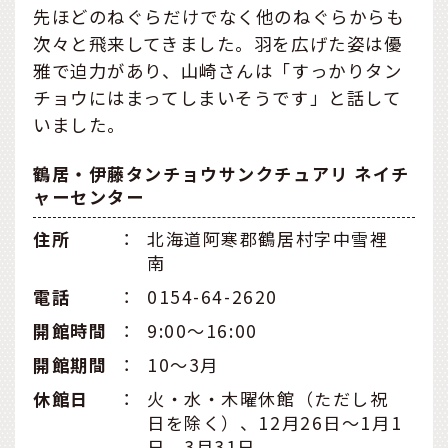
先ほどのねぐらだけでなく他のねぐらからも
次々と飛来してきました。羽を広げた姿は優
雅で迫力があり、山崎さんは「すっかりタン
チョウにはまってしまいそうです」と話して
いました。
鶴居・伊藤タンチョウサンクチュアリ ネイチ
ャーセンター
住所
：
北海道阿寒郡鶴居村字中雪裡
南
電話
：
0154-64-2620
開館時間
：
9:00～16:00
開館期間
：
10～3月
休館日
：
火・水・木曜休館（ただし祝
日を除く）、12月26日～1月1
日、3月31日