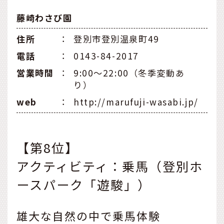
藤崎わさび園
住所
：
登別市登別温泉町49
電話
：
0143-84-2017
営業時間
：
9:00～22:00（冬季変動あ
り）
web
：
http://marufuji-wasabi.jp/
【第8位】
アクティビティ：乗馬（登別ホ
ースパーク「遊駿」）
雄大な自然の中で乗馬体験