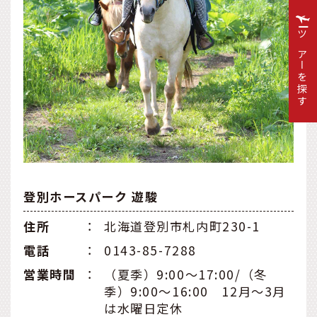
ツアーを探す
登別ホースパーク 遊駿
住所
：
北海道登別市札内町230-1
電話
：
0143-85-7288
営業時間
：
（夏季）9:00～17:00/（冬
季）9:00～16:00 12月～3月
は水曜日定休