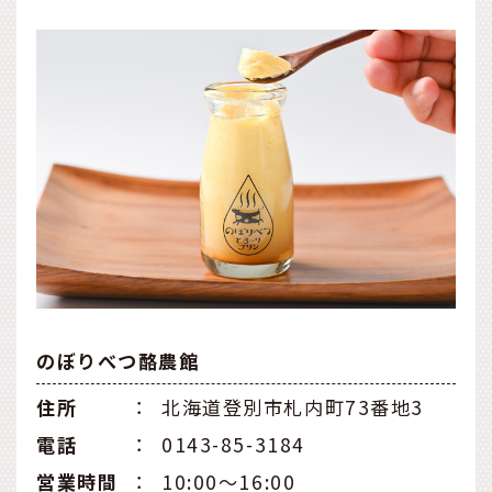
のぼりべつ酪農館
住所
：
北海道登別市札内町73番地3
電話
：
0143-85-3184
営業時間
：
10:00～16:00