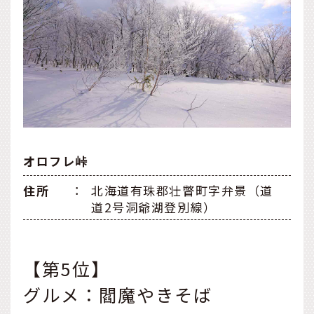
オロフレ峠
住所
：
北海道有珠郡壮瞥町字弁景（道
道2号洞爺湖登別線）
【第5位】
グルメ：閻魔やきそば