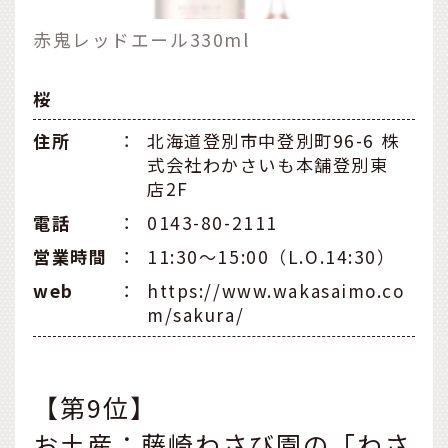
赤鬼レッドエール330ml
桜
住所
：
北海道登別市中登別町96-6 株
式会社わかさいも本舗登別東
店2F
電話
：
0143-80-2111
営業時間
：
11:30～15:00（L.O.14:30）
web
：
https://www.wakasaimo.co
m/sakura/
【第9位】
お土産：藤崎わさび園の「わさ