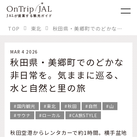
JAL
が提案する観光ガイド
TOP
東北
秋田県・美郷町でのどかな非日常を。気ままに巡る、水と自然と里の旅
MAR 4 2026
秋田県・美郷町でのどかな
非日常を。気ままに巡る、
水と自然と里の旅
国内観光
東北
秋田
自然
山
サウナ
ローカル
CA旅STYLE
秋田空港からレンタカーで約1時間。横手盆地