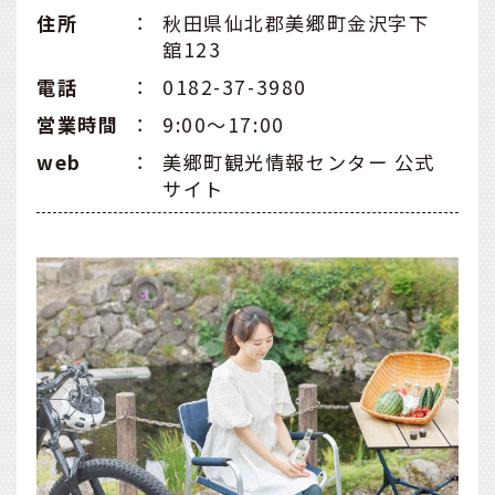
住所
：
秋田県仙北郡美郷町金沢字下
舘123
電話
：
0182-37-3980
営業時間
：
9:00～17:00
web
：
美郷町観光情報センター 公式
サイト