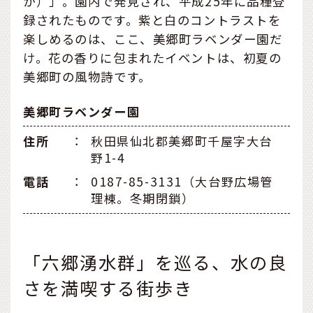
か）」。園内で発見され、平成25年に品種登
録されたものです。紫と白のコントラストを
楽しめるのは、ここ、美郷町ラベンダー園だ
け。花の香りに包まれたイベントは、初夏の
美郷町の風物詩です。
美郷町ラベンダー園
住所
：
秋田県仙北郡美郷町千屋字大台
野1-4
電話
：
0187-85-3131（大台野広場管
理棟。冬期閉鎖）
「六郷湧水群」を巡る、水の良
さを満喫する街歩き