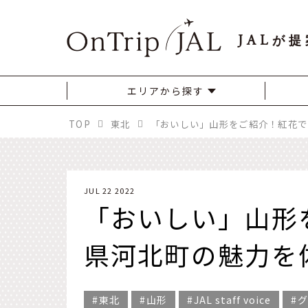
JAL
が提
エリアから探す
TOP
東北
JUL 22 2022
「おいしい」山形
県河北町の魅力を
東北
山形
JAL staff voice
グ