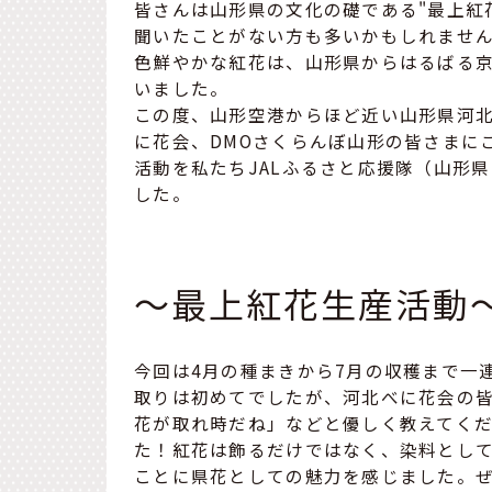
皆さんは山形県の文化の礎である"最上紅
聞いたことがない方も多いかもしれませ
色鮮やかな紅花は、山形県からはるばる
いました。
この度、山形空港からほど近い山形県河
に花会、DMOさくらんぼ山形の皆さまに
活動を私たちJALふるさと応援隊（山形
した。
～最上紅花生産活動
今回は4月の種まきから7月の収穫まで一
取りは初めてでしたが、河北べに花会の
花が取れ時だね」などと優しく教えてく
た！紅花は飾るだけではなく、染料とし
ことに県花としての魅力を感じました。