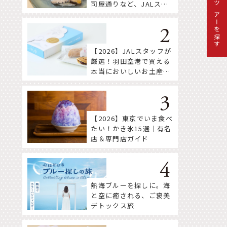
司屋通りなど、JALスタ
ツアーを探す
ッフ推薦店はここ！
【2026】JALスタッフが
厳選！羽田空港で買える
本当においしいお土産18
選
【2026】東京でいま食べ
たい！かき氷15選｜有名
店＆専門店ガイド
熱海ブルーを探しに。海
と空に癒される、ご褒美
デトックス旅