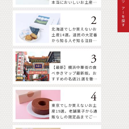
本当においしいお土産18
ツアーを探す
選
北海道でしか買えないお
土産14選。道民の大定番
から知る人ぞ知る注目株
まで！
【最新】横浜中華街の食
べ歩きマップ最新版。お
すすめの名店21選を徹底
紹介！
東京でしか買えないお土
産19選。老舗菓子から通
販なしの限定品までご紹
介