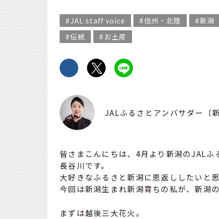
JAL staff voice
信州・北陸
新潟
伝統
お土産
JALふるさとアンバサダー〔
皆さまこんにちは、4月より新潟のJAL
長谷川です。
大好きなふるさと新潟に恩返ししたいと思
今回は新潟生まれ新潟育ちの私が、新潟
まずは越後三大花火。