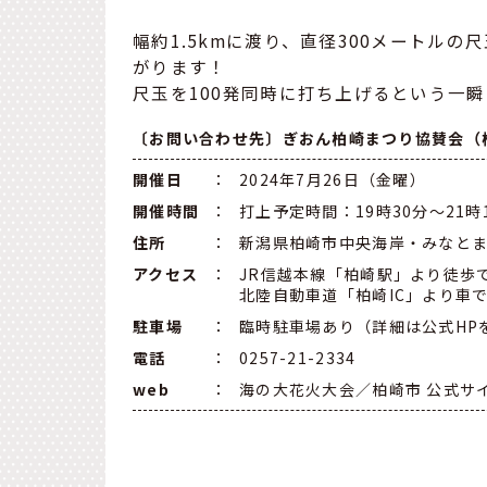
幅約1.5kmに渡り、直径300メートルの
がります！
尺玉を100発同時に打ち上げるという一
〔お問い合わせ先〕ぎおん柏崎まつり協賛会（
開催日
：
2024年7月26日（金曜）
開催時間
：
打上予定時間：19時30分～21時
住所
：
新潟県柏崎市中央海岸・みなと
アクセス
：
JR信越本線「柏崎駅」より徒歩で
北陸自動車道「柏崎IC」より車
駐車場
：
臨時駐車場あり（詳細は公式HP
電話
：
0257-21-2334
web
：
海の大花火大会／柏崎市 公式サ