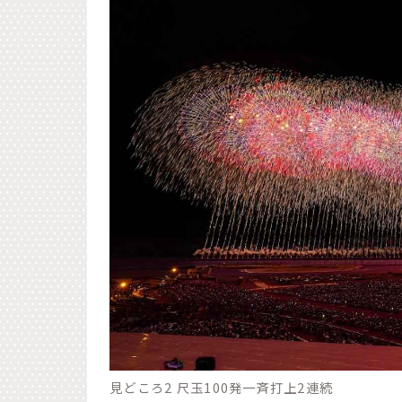
見どころ2 尺玉100発一斉打上2連続