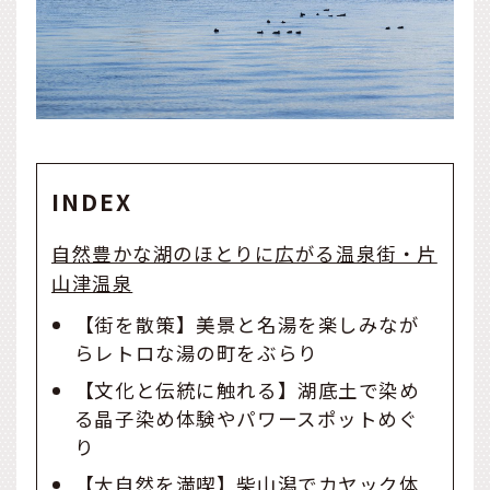
INDEX
自然豊かな湖のほとりに広がる温泉街・片
山津温泉
【街を散策】美景と名湯を楽しみなが
らレトロな湯の町をぶらり
【文化と伝統に触れる】湖底土で染め
る晶子染め体験やパワースポットめぐ
り
【大自然を満喫】柴山潟でカヤック体