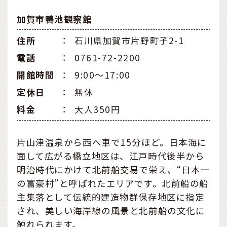
加賀市鴨池観察館
住所
：
石川県加賀市片野町子2-1
電話
：
0761-72-2200
開館時間
：
9:00～17:00
定休⽇
：
無休
料金
：
大人350円
片山津温泉から西へ車で15分ほど。日本海に
面して広がる橋立地区は、江戸時代後半から
明治時代にかけて北前船交易で栄え、“日本一
の富豪村”と呼ばれたエリアです。北前船の船
主集落として伝統的建造物群保存地区に指定
され、美しい海岸線の風景と北前船の文化に
触れられます。