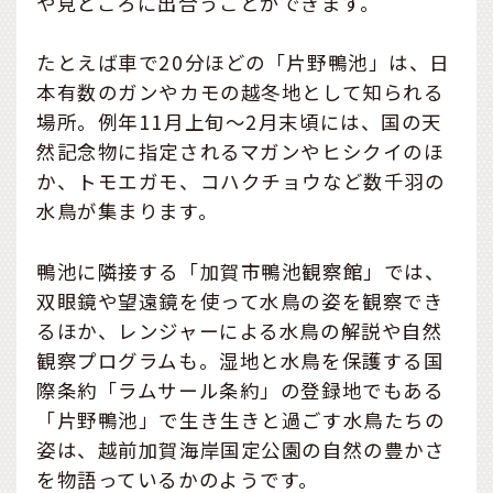
や見どころに出合うことができます。
たとえば車で20分ほどの「片野鴨池」は、日
本有数のガンやカモの越冬地として知られる
場所。例年11月上旬～2月末頃には、国の天
然記念物に指定されるマガンやヒシクイのほ
か、トモエガモ、コハクチョウなど数千羽の
水鳥が集まります。
鴨池に隣接する「加賀市鴨池観察館」では、
双眼鏡や望遠鏡を使って水鳥の姿を観察でき
るほか、レンジャーによる水鳥の解説や自然
観察プログラムも。湿地と水鳥を保護する国
際条約「ラムサール条約」の登録地でもある
「片野鴨池」で生き生きと過ごす水鳥たちの
姿は、越前加賀海岸国定公園の自然の豊かさ
を物語っているかのようです。