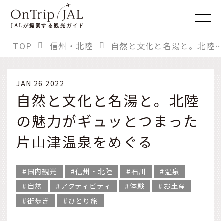
JAL
が提案する観光ガイド
TOP
信州・北陸
自然と文化と名湯と。北陸の魅力がギュッとつまった片
JAN 26 2022
自然と文化と名湯と。北陸
の魅力がギュッとつまった
片山津温泉をめぐる
国内観光
信州・北陸
石川
温泉
自然
アクティビティ
体験
お土産
街歩き
ひとり旅