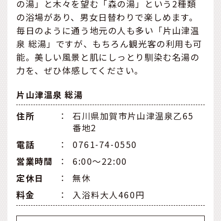
の湯」と木々を望む「森の湯」という2種類
の浴場があり、男女日替わりで楽しめます。
毎日のように通う地元の人も多い「片山津温
泉 総湯」ですが、もちろん観光客の利用も可
能。美しい風景と肌にしっとり馴染む名湯の
力を、ぜひ体感してください。
片山津温泉 総湯
住所
：
石川県加賀市片山津温泉乙65
番地2
電話
：
0761-74-0550
営業時間
：
6:00～22:00
定休⽇
：
無休
料金
：
入浴料大人460円