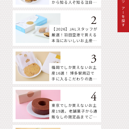
から知る人ぞ知る注目株
ツアーを探す
まで！
【2026】JALスタッフが
厳選！羽田空港で買える
本当においしいお土産18
選
福岡でしか買えないお土
産16選！ 博多駅周辺で
手に入るこだわりの逸品
をセレクト
東京でしか買えないお土
産19選。老舗菓子から通
販なしの限定品までご紹
介