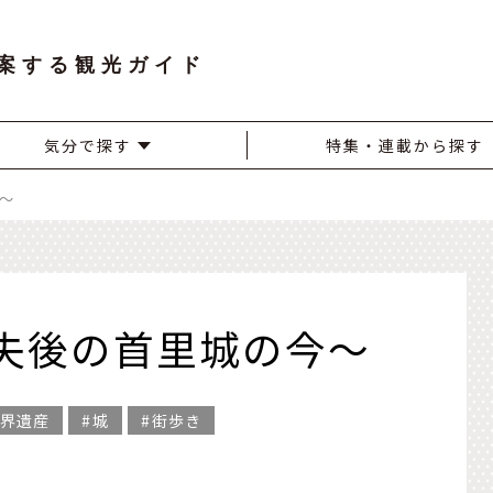
案する観光ガイド
気分で探す
特集・連載から探す
～
失後の首里城の今～
界遺産
城
街歩き