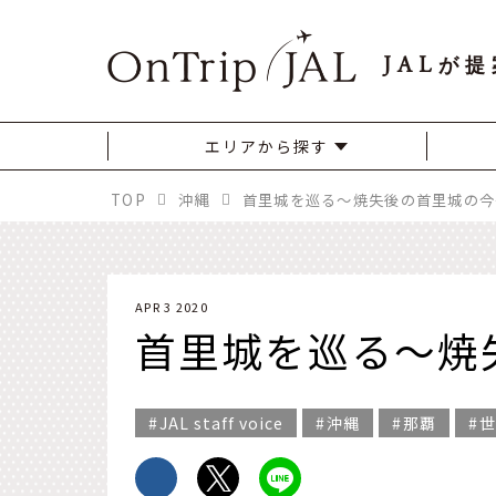
JAL
が提
エリアから探す
TOP
沖縄
首里城を巡る～焼失後の首里城の今
APR 3 2020
首里城を巡る～焼
JAL staff voice
沖縄
那覇
世