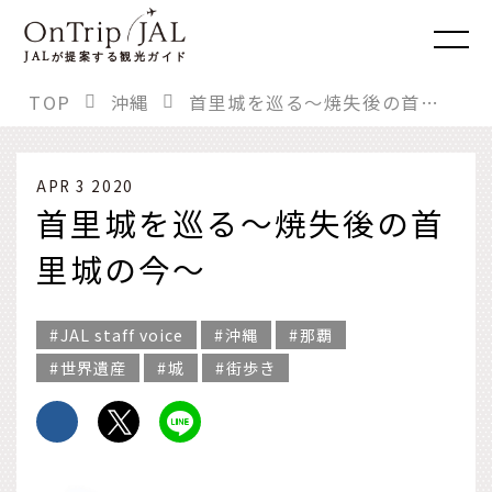
JAL
が提案する観光ガイド
TOP
沖縄
首里城を巡る～焼失後の首里城の今～
APR 3 2020
首里城を巡る～焼失後の首
里城の今～
JAL staff voice
沖縄
那覇
世界遺産
城
街歩き