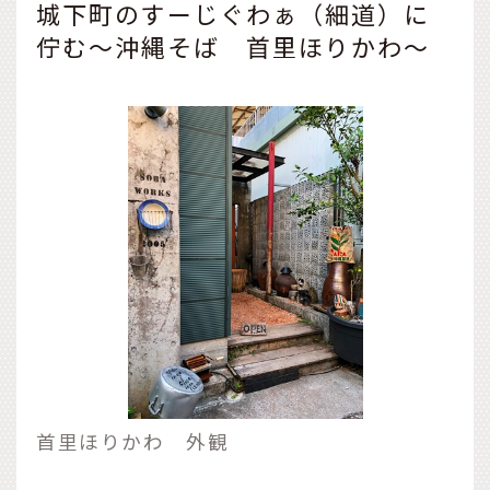
城下町のすーじぐわぁ（細道）に
佇む～沖縄そば 首里ほりかわ～
首里ほりかわ 外観