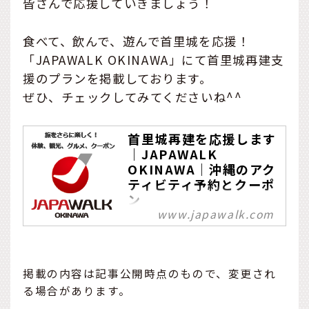
皆さんで応援していきましょう！
食べて、飲んで、遊んで首里城を応援！
「JAPAWALK OKINAWA」にて首里城再建支
援のプランを掲載しております。
ぜひ、チェックしてみてくださいね^^
首里城再建を応援します
｜JAPAWALK
OKINAWA｜沖縄のアク
ティビティ予約とクーポ
ン
www.japawalk.com
旅をさらに楽しく！体験、
観光、グルメ、クーポン、
レンタカーの情報を地元沖
縄からお届けする予約サイ
掲載の内容は記事公開時点のもので、変更され
ト。
る場合があります。