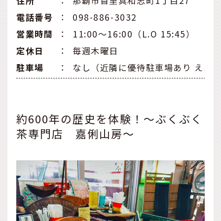
住所
：
那覇市首里真和志町1丁目27
電話番号
：
098-886-3032
営業時間
：
11:00～16:00（L.O 15:45）
定休日
：
毎週木曜日
駐車場
：
なし（近隣に優待駐車場あり えんパ
約600年の歴史を体験！～ぶくぶく
茶専門店 嘉俐山房～