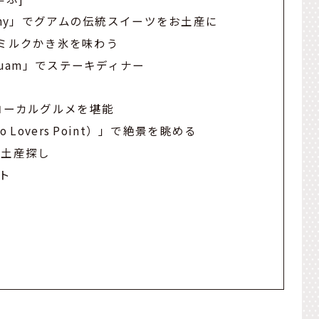
Company」でグアムの伝統スイーツをお土産に
ルなミルクかき氷を味わう
se Guam」でステーキディナー
t」でローカルグルメを堪能
Two Lovers Point）」で絶景を眺める
でお土産探し
ト