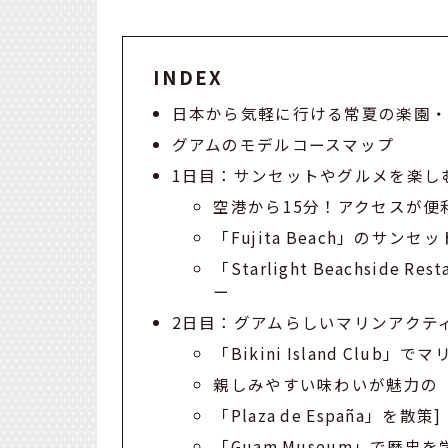
INDEX
日本から気軽に行ける常夏の楽園・
グアムのモデルコースマップ
1日目：サンセットやグルメを楽し
空港から15分！アクセスが便利な
「Fujita Beach」のサ
「Starlight Beachsid
ー
2日目：グアムらしいマリンアクテ
「Bikini Island Clu
親しみやすい味わいが魅力の「G
「Plaza de España」を散策]
「Guam Museum」で歴史を