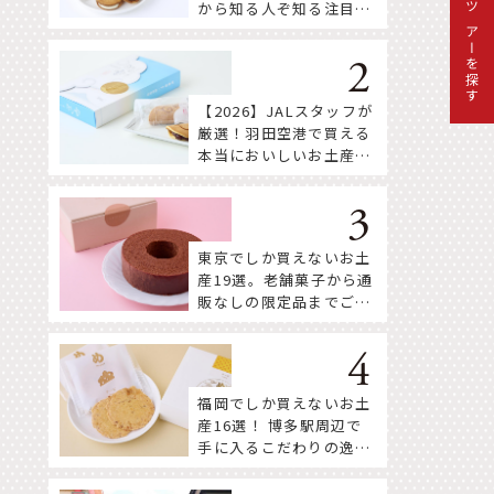
から知る人ぞ知る注目株
ツアーを探す
まで！
【2026】JALスタッフが
厳選！羽田空港で買える
本当においしいお土産18
選
東京でしか買えないお土
産19選。老舗菓子から通
販なしの限定品までご紹
介
福岡でしか買えないお土
産16選！ 博多駅周辺で
手に入るこだわりの逸品
をセレクト