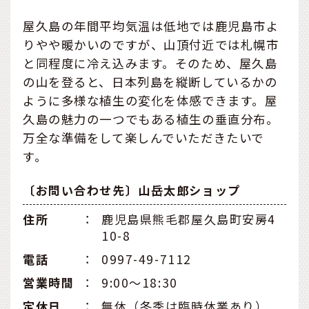
屋久島の年間平均気温は低地では鹿児島市よ
りやや暖かいのですが、山頂付近では札幌市
と同程度に冷え込みます。そのため、屋久島
の山を登ると、日本列島を縦断しているかの
ように多様な植生の変化を体感できます。屋
久島の魅力の一つでもある植生の垂直分布。
万全な準備をして楽しんでいただきたいで
す。
〔お問い合わせ先〕山岳太郎ショップ
住所
：
鹿児島県熊毛郡屋久島町安房4
10-8
電話
：
0997-49-7112
営業時間
：
9:00〜18:30
定休日
：
無休（冬季は臨時休業あり）