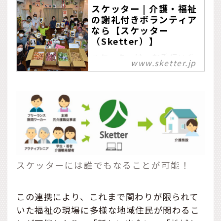
スケッター | 介護・福祉
の謝礼付きボランティア
なら【スケッター
（Sketter）】
スケッターは、お手伝いを
www.sketter.jp
求めている介護施設と、サ
ポートしたい人をつなぐマ
ッチングサービスです。こ
こには、誰もが気軽に参加
できる謝礼付きボランティ
アの募集を掲載していま
す。
スケッターには誰でもなることが可能！
この連携により、これまで関わりが限られて
いた福祉の現場に多様な地域住民が関わるこ