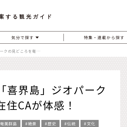
案する観光ガイド
気分で探す
特集・連載から探す
隆起サンゴ礁の島「喜界島」ジオパークの見どころを奄美在住CAが体感！
「喜界島」ジオパーク
在住CAが体感！
奄美群島
絶景
歴史
伝統
文化