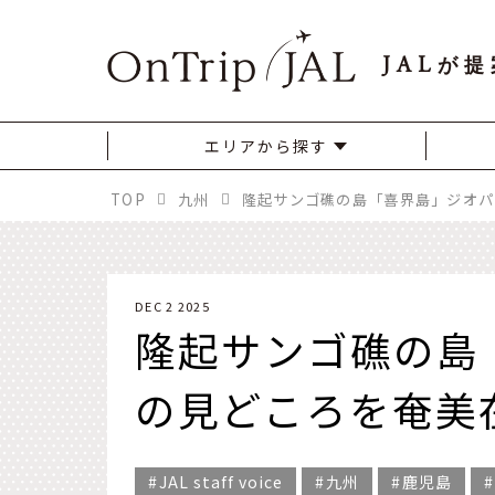
JAL
が提
エリアから探す
TOP
九州
DEC 2 2025
隆起サンゴ礁の島
の見どころを奄美
JAL staff voice
九州
鹿児島