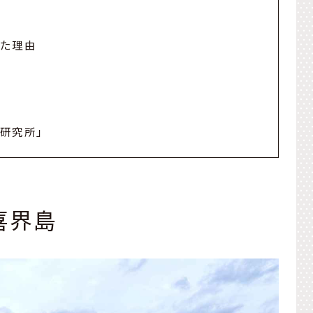
れた理由
質
学研究所」
喜界島