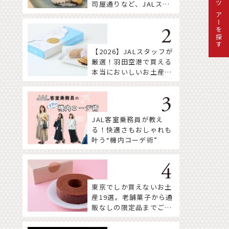
司屋通りなど、JALスタ
ツアーを探す
ッフ推薦店はここ！
【2026】JALスタッフが
厳選！羽田空港で買える
本当においしいお土産18
選
JAL客室乗務員が教え
る！快適さもおしゃれも
叶う“機内コーデ術”
東京でしか買えないお土
産19選。老舗菓子から通
販なしの限定品までご紹
介