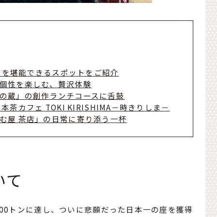
茶」を堪能できるスポットをご紹介
個性を楽しむ、贅沢体験
の蔵」の創作ランチコースに舌鼓
カフェ TOKI KIRISHIMA－時きりしま－
む屋 茶店」の日常に寄り添う一杯
いて
000トンに達し、ついに悲願だった日本一の座を獲得