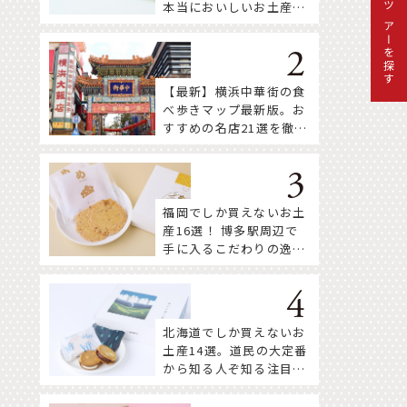
本当においしいお土産18
ツアーを探す
選
【最新】横浜中華街の食
べ歩きマップ最新版。お
すすめの名店21選を徹底
紹介！
福岡でしか買えないお土
産16選！ 博多駅周辺で
手に入るこだわりの逸品
をセレクト
北海道でしか買えないお
土産14選。道民の大定番
から知る人ぞ知る注目株
まで！