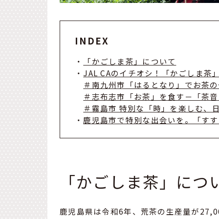
INDEX
・
「かごしま茶」について
・
JAL CAのイチオシ！「かごしま
＃南九州市「はるとなり」でお茶の
＃志布志市「お茶」を食す－「茶音
＃霧島市 特別な「時」を楽しむ、日本茶
・
鹿児島市で特別な出会いを。「すす
「かごしま茶」につ
鹿児島県は令和6年、荒茶の生産量が27,