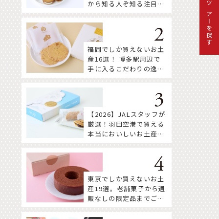
から知る人ぞ知る注目株
ツアーを探す
まで！
福岡でしか買えないお土
産16選！ 博多駅周辺で
手に入るこだわりの逸品
をセレクト
【2026】JALスタッフが
厳選！羽田空港で買える
本当においしいお土産18
選
東京でしか買えないお土
産19選。老舗菓子から通
販なしの限定品までご紹
介