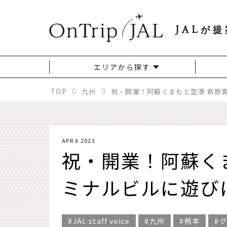
JAL
が提
エリアから探す
TOP
九州
APR 6 2023
祝・開業！阿蘇く
ミナルビルに遊び
JAL staff voice
九州
熊本
グ