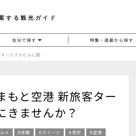
案する観光ガイド
気分で探す
特集・連載から探す
祝・開業！阿蘇くまもと空港 新旅客ターミナルビルに遊びにきませんか？
まもと空港 新旅客ター
にきませんか？
ルメ
体験
スイーツ
見学
空港