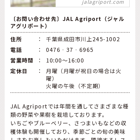
jalagriport.com
菜を年中収穫できる農園。
自社畑で栽培した新鮮な果
〔お問い合わせ先〕JAL Agriport（ジャル
樹・野菜のほか、周辺地域
アグリポート）
の農産品をふんだんに使用
したメニューをご提供致し
住所
：
千葉県成田市川上245-1002
ます。
電話
：
0476‐37‐6965
営業時間
：
10:00～16:00
定休日
：
月曜（月曜が祝日の場合は火
曜）
火曜の午後（不定期）
JAL Agriportでは年間を通してさまざまな種
類の野菜や果樹を栽培しております。
いちごやブルーベリー、さつまいもなどの収
穫体験も開催しており、季節ごとの旬の美味
しさをお楽しみいただけます。隣接するレス