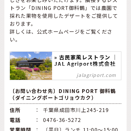
トラン「DINING PORT御料鶴」では農園で
採れた果物を使用したデザートをご提供して
おります。
詳しくは、公式ホームページをご覧くださ
い。
» 古民家風レストラン ｜
JAL Agriport株式会社
JAL Agriportでは、成田空
jalagriport.com
港周辺の9市町村を中心に、
千葉県下の各地域との様々
〔お問い合わせ先〕DINING PORT 御料鶴
な連携を計画し、果物や野
（ダイニングポートゴリョウカク）
菜を年中収穫できる農園。
自社畑で栽培した新鮮な果
住所
：
千葉県成田市川上245-219
樹・野菜のほか、周辺地域
電話
：
0476-36-5272
の農産品をふんだんに使用
したメニューをご提供致し
営業時間
：
〔平日〕ランチ 11:00～15:00