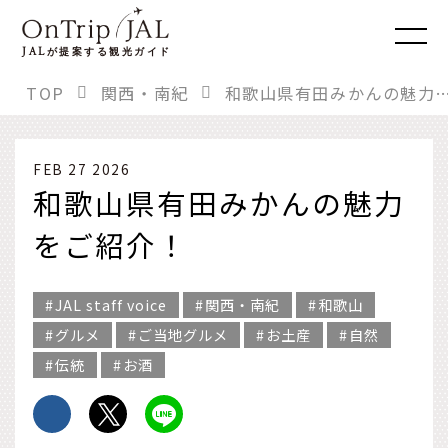
JAL
が提案する観光ガイド
TOP
関西・南紀
和歌山県有田みかんの魅力を
FEB 27 2026
和歌山県有田みかんの魅力
をご紹介！
JAL staff voice
関西・南紀
和歌山
グルメ
ご当地グルメ
お土産
自然
伝統
お酒