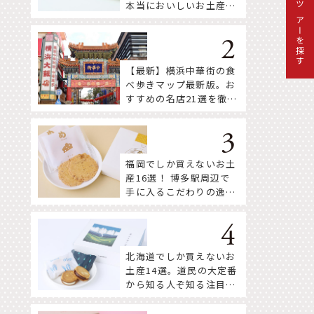
本当においしいお土産18
ツアーを探す
選
【最新】横浜中華街の食
べ歩きマップ最新版。お
すすめの名店21選を徹底
紹介！
福岡でしか買えないお土
産16選！ 博多駅周辺で
手に入るこだわりの逸品
をセレクト
北海道でしか買えないお
土産14選。道民の大定番
から知る人ぞ知る注目株
まで！