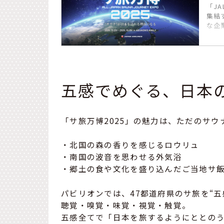
「J
集結
な企
す。
五感でめぐる、日本
「サ旅万博2025」の魅力は、ただのサ
・北国の森の香りを感じるロウリュ
・南国の波音を思わせる外気浴
・郷土の食や文化を盛り込んだご当地サ
パビリオンでは、47都道府県のサ旅を“五
聴覚・嗅覚・味覚・視覚・触覚。
五感全てで「日本を旅するようにととの