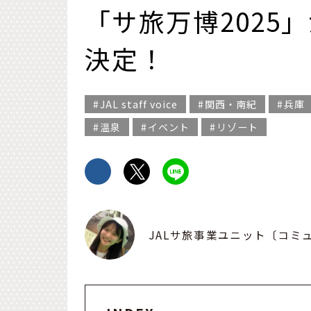
「サ旅万博2025
決定！
JAL staff voice
関西・南紀
兵庫
温泉
イベント
リゾート
JALサ旅事業ユニット〔コミ