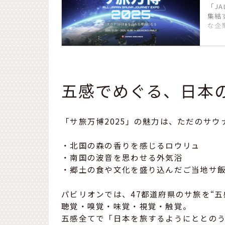
「J
集結
な企
す。
五感でめぐる、日本
「サ旅万博2025」の魅力は、ただのサ
・北国の森の香りを感じるロウリュ
・南国の波音を思わせる外気浴
・郷土の食や文化を盛り込んだご当地サ
パビリオンでは、47都道府県のサ旅を“五
聴覚・嗅覚・味覚・視覚・触覚。
五感全てで「日本を旅するようにととの