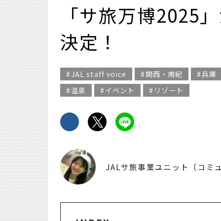
「サ旅万博2025
決定！
JAL staff voice
関西・南紀
兵庫
温泉
イベント
リゾート
JALサ旅事業ユニット〔コミ