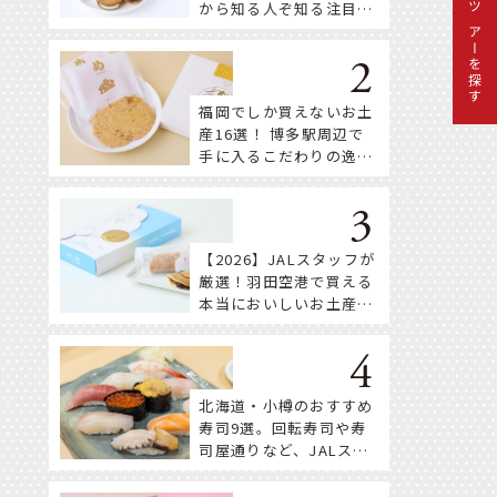
から知る人ぞ知る注目株
ツアーを探す
まで！
福岡でしか買えないお土
産16選！ 博多駅周辺で
手に入るこだわりの逸品
をセレクト
【2026】JALスタッフが
厳選！羽田空港で買える
本当においしいお土産18
選
北海道・小樽のおすすめ
寿司9選。回転寿司や寿
司屋通りなど、JALスタ
ッフ推薦店はここ！