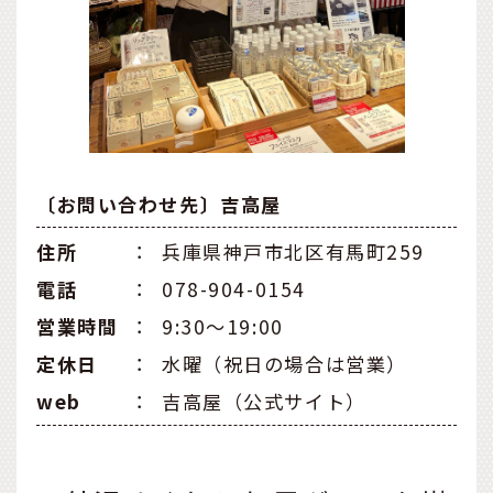
〔お問い合わせ先〕吉高屋
住所
：
兵庫県神戸市北区有馬町259
電話
：
078-904-0154
営業時間
：
9:30～19:00
定休日
：
水曜（祝日の場合は営業）
web
：
吉高屋（公式サイト）