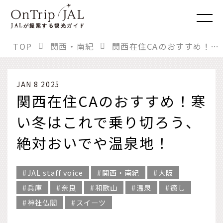
JAL
が提案する観光ガイド
TOP
関西・南紀
関西在住CAのおすすめ！寒い冬はこれで乗り切ろう、絶対おいでや温泉地！
JAN 8 2025
関西在住CAのおすすめ！寒
い冬はこれで乗り切ろう、
絶対おいでや温泉地！
JAL staff voice
関西・南紀
大阪
兵庫
奈良
和歌山
温泉
癒し
神社仏閣
スイーツ