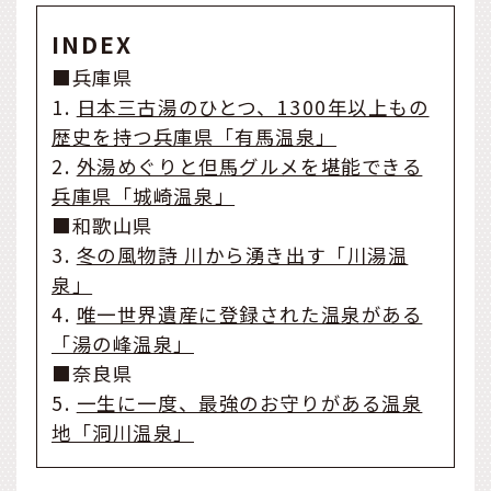
INDEX
■兵庫県
1.
日本三古湯のひとつ、1300年以上もの
歴史を持つ兵庫県「有馬温泉」
2.
外湯めぐりと但馬グルメを堪能できる
兵庫県「城崎温泉」
■和歌山県
3.
冬の風物詩 川から湧き出す「川湯温
泉」
4.
唯一世界遺産に登録された温泉がある
「湯の峰温泉」
■奈良県
5.
一生に一度、最強のお守りがある温泉
地「洞川温泉」