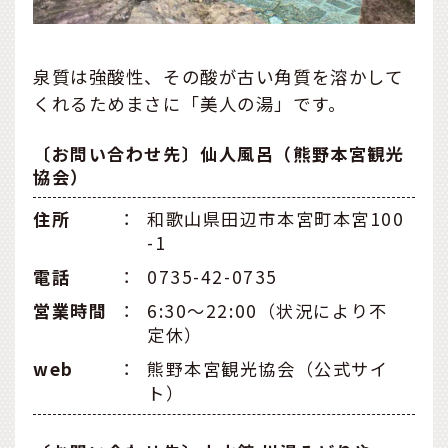
泉質は強酸性、その酸が古い角質を溶かして
くれるためまさに「美人の湯」です。
〔お問い合わせ先〕仙人風呂（熊野本宮観光
協会）
住所
：
和歌山県田辺市本宮町本宮100
-1
電話
：
0735-42-0735
営業時間
：
6:30～22:00（状況により不
定休）
web
：
熊野本宮観光協会（公式サイ
ト）