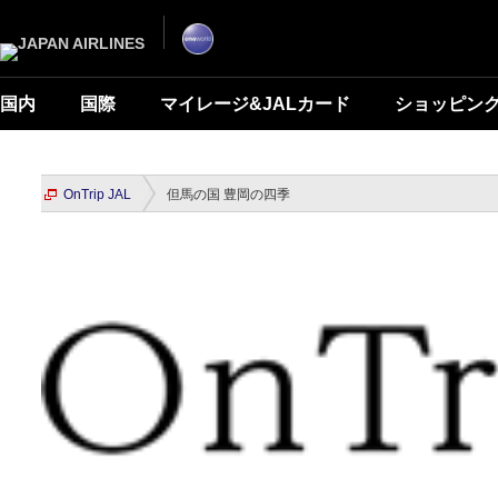
国内
国際
マイレージ&JALカード
ショッピン
OnTrip JAL
但馬の国 豊岡の四季