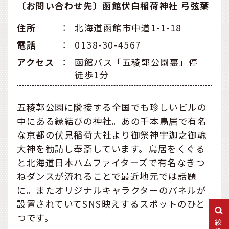
〔お問い合わせ先〕函館伏白稲荷神社 弓弦葉
住所
：
北海道函館市中道1-1-18
電話
：
0138-30-4567
アクセス
：
函館バス「五稜郭公園裏」停
徒歩1分
五稜郭公園に隣接する全国でも珍しいビルの
中にある縁結びの神社。あの千本鳥居で有名
な京都の伏見稲荷大社より御祭神宇迦之御魂
大神を勧請し奉斎しています。鳥居をくぐる
と北海道日本ハムファイターズで有名なきつ
ねダンスが流れることで最近地元では話題
に。またオリジナルキャラクターのパネルが
設置されていてSNS映えするスポットのひと
つです。