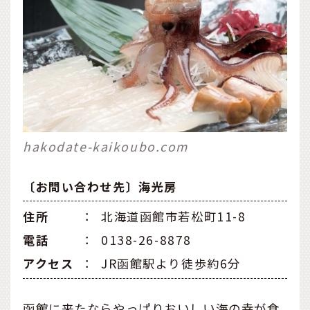
hakodate-kaikoubo.com
〔お問い合わせ先〕海光房
住所
：
北海道函館市若松町11-8
電話
：
0138-26-8878
アクセス
：
JR函館駅より徒歩約6分
函館に来たならやっぱりおいしい海の幸が食