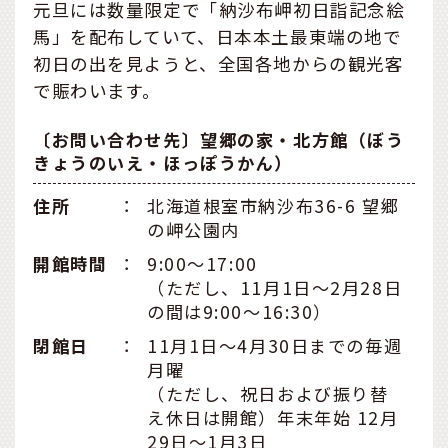
元旦には数量限定で「納沙布岬初日詣記念絵
馬」を配布していて、日本本土最東端の地で
初日の出を見ようと、全国各地からの観光客
で賑わいます。
〔お問い合わせ先〕望郷の家・北方館（ぼう
きょうのいえ・ほっぽうかん）
住所
：
北海道根室市納沙布36-6 望郷
の岬公園内
開館時間
：
9:00～17:00
（ただし、11月1日～2月28日
の間は9:00～16:30）
閉館日
：
11月1日～4月30日までの毎週
月曜
（ただし、祝日および振り替
え休日は開館）年末年始 12月
29日～1月3日