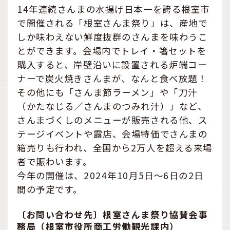
14年連続さんまの水揚げ日本一を誇る根室市
で開催される「根室さんま祭り」は、産地で
しか味わえない鮮度抜群のさんまを味わうこ
とができます。会場内でトレイ・箸セットを
購入すると、岸壁沿いに設置される炉端コー
ナーで炭火焼きさんまが、なんと食べ放題！
その他にも「さんま節ラーメン」や「刀汁
（かたなじる／さんまのつみれ汁）」など、
さんまづくしのメニューが販売される他、ス
テージイベントや露店、会場特価でさんまの
箱売りも行われ、全国から2万人を超える来場
者で賑わいます。
今年の開催は、2024年10月5日～6日の2日
間の予定です。
〔お問い合わせ先〕根室さんま祭り協賛会事
務局（根室市役所商工労働観光課内）