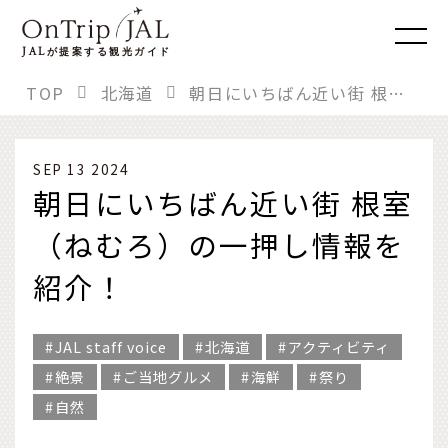
JAL
が提案する観光ガイド
TOP
北海道
朝日にいちばん近い街 根室（ねむろ）の一押し情報を紹介！
SEP 13 2024
朝日にいちばん近い街 根室
（ねむろ）の一押し情報を
紹介！
JAL staff voice
北海道
アクティビティ
絶景
ご当地グルメ
海鮮
祭り
自然