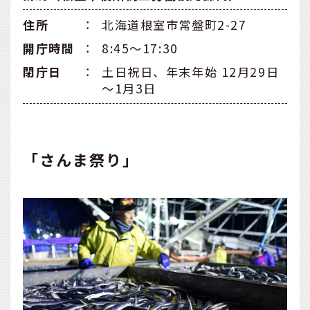
住所
：
北海道根室市常盤町2-27
開庁時間
：
8:45～17:30
閉庁日
：
土日祝日、年末年始 12月29日
～1月3日
「さんま祭り」