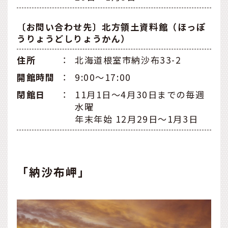
〔お問い合わせ先〕北方領土資料館（ほっぽ
うりょうどしりょうかん）
住所
：
北海道根室市納沙布33-2
開館時間
：
9:00～17:00
閉館日
：
11月1日～4月30日までの毎週
水曜
年末年始 12月29日～1月3日
「納沙布岬」