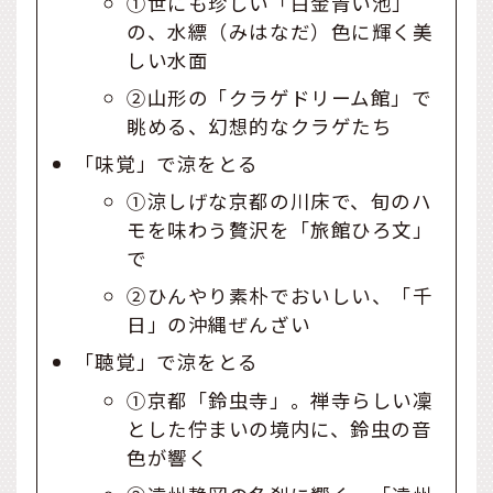
①世にも珍しい「白金青い池」
の、水縹（みはなだ）色に輝く美
しい水面
②山形の「クラゲドリーム館」で
眺める、幻想的なクラゲたち
「味覚」で涼をとる
①涼しげな京都の川床で、旬のハ
モを味わう贅沢を「旅館ひろ文」
で
②ひんやり素朴でおいしい、「千
日」の沖縄ぜんざい
「聴覚」で涼をとる
①京都「鈴虫寺」。禅寺らしい凜
とした佇まいの境内に、鈴虫の音
色が響く