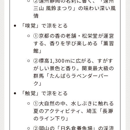
②遠州静岡の名刹に響く、「遠州
三山 風鈴まつり」の味わい深い風
情
「嗅覚」で涼をとる
①京都の香の老舗・松栄堂が運営
する、香りを学び楽しめる「薫習
館」
②標高1,300mに広がる、すがす
がしい景色と香り。関東最大級の
群馬「たんばらラベンダーパー
ク」
「触覚」で涼をとる
①大自然の中、水しぶきに触れる
夏のアクティビティ、埼玉「長瀞
のライン下り」
②岡山の「日名倉養魚場」の渓流