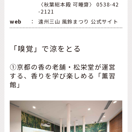
〈秋葉総本殿 可睡齋〉 0538-42
-2121
web
：
遠州三山 風鈴まつり 公式サイト
「嗅覚」で涼をとる
①京都の香の老舗・松栄堂が運営
する、香りを学び楽しめる「薫習
館」