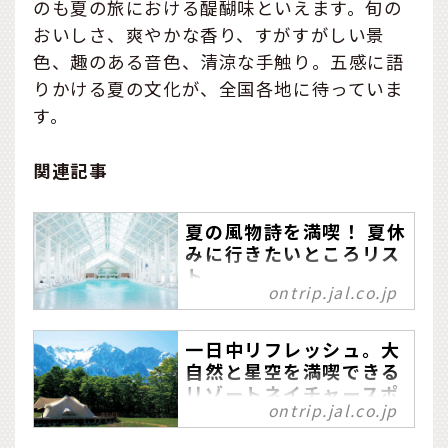
のも夏の旅における醍醐味といえます。旬の
おいしさ、爽やかな香り、すがすがしい景
色、趣のある音色、清涼な手触り。五感に語
りかける夏の文化が、全国各地に待っていま
す。
関連記事
夏の風物詩を満喫！ 夏休
みに行きたいところリス
ト
ontrip.jal.co.jp
気がついたら、夏も本番！
今年の夏を存分に満喫すべ
一日中リフレッシュ。大
く「夏休みに行きたいとこ
自然と星空を満喫できる
ろリスト」を作成しまし
リゾートネイチャースポ
た。ビーチやプール、フェ
ontrip.jal.co.jp
ット
ス、グルメなど、今から計
画しても間に合う夏ならで
夏から秋にかけての旅の醍