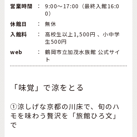
営業時間
：
9:00～17:00（最終入館16:0
0）
休館日
：
無休
入館料
：
高校生以上1,500円 、小中学
生500円
web
：
鶴岡市立加茂水族館 公式サイ
ト
「味覚」で涼をとる
①涼しげな京都の川床で、旬のハ
モを味わう贅沢を「旅館ひろ文」
で