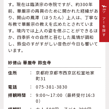
す。現在は臨済宗の寺院ですが、約300年
前、華厳宗の再興のために開かれた経緯があ
ツアーを探す
り、開山の鳳潭（ほうたん）上人は、丁寧な
布教で華厳宗の教えを広めたとされていま
す。境内では上人の姿を偲ぶことができるほ
か、四季折々の自然と苔むした風情が調和
し、鈴虫のすがすがしい音色が今日も響いて
います。
妙徳山 華厳寺 鈴虫寺
住所
：
京都府京都市西京区松室地家
町31
電話
：
075-381-3830
拝観時間
：
9:00～17:00（最終受付16:3
0）