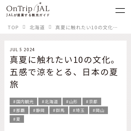
JAL
が提案する観光ガイド
TOP
北海道
真夏に触れたい10の文化。五感で涼をとる、日本の夏旅
JUL 5 2024
真夏に触れたい10の文化。
五感で涼をとる、日本の夏
旅
国内観光
北海道
山形
京都
那覇
静岡
群馬
埼玉
岡山
夏