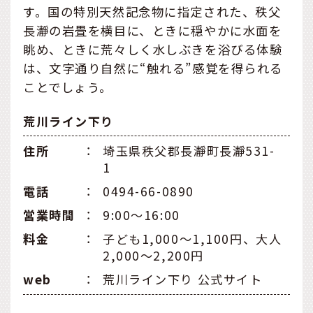
す。国の特別天然記念物に指定された、秩父
長瀞の岩畳を横目に、ときに穏やかに水面を
眺め、ときに荒々しく水しぶきを浴びる体験
は、文字通り自然に“触れる”感覚を得られる
ことでしょう。
荒川ライン下り
住所
：
埼玉県秩父郡長瀞町長瀞531-
1
電話
：
0494-66-0890
営業時間
：
9:00～16:00
料金
：
子ども1,000～1,100円、大人
2,000～2,200円
web
：
荒川ライン下り 公式サイト