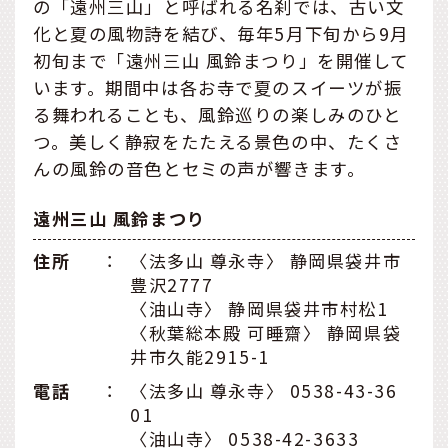
の「遠州三山」と呼ばれる名刹では、古い文
化と夏の風物詩を結び、毎年5月下旬から9月
初旬まで「遠州三山 風鈴まつり」を開催して
います。期間中は各お寺で夏のスイーツが振
る舞われることも、風鈴巡りの楽しみのひと
つ。美しく静寂をたたえる景色の中、たくさ
んの風鈴の音色とセミの声が響きます。
遠州三山 風鈴まつり
住所
：
〈法多山 尊永寺〉 静岡県袋井市
豊沢2777
〈油山寺〉 静岡県袋井市村松1
〈秋葉総本殿 可睡齋〉 静岡県袋
井市久能2915-1
電話
：
〈法多山 尊永寺〉 0538-43-36
01
〈油山寺〉 0538-42-3633