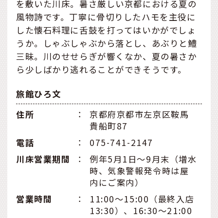
を敷いた川床。暑さ厳しい京都における夏の
風物詩です。丁寧に骨切りしたハモを主役に
した懐石料理に舌鼓を打ってはいかがでしょ
うか。しゃぶしゃぶから落とし、あぶりと鱧
三昧。川のせせらぎが響くなか、夏の暑さか
ら少しばかり逃れることができそうです。
旅館ひろ文
住所
：
京都府京都市左京区鞍馬
貴船町87
電話
：
075-741-2147
川床営業期間
：
例年5月1日～9月末（増水
時、気象警報発令時は屋
内にご案内）
営業時間
：
11:00〜15:00（最終入店
13:30）、16:30〜21:00