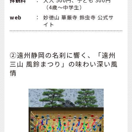
拝観料
：
大人 500円、子ども 300円
（4歳～中学生）
web
：
妙徳山 華厳寺 鈴虫寺 公式サ
イト
②遠州静岡の名刹に響く、「遠州
三山 風鈴まつり」の味わい深い風
情