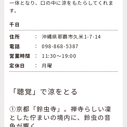
一体となり、口の中に涼をもたらしてくれま
す。
千日
住所
：
沖縄県那覇市久米1-7-14
電話
：
098-868-5387
営業時間
：
11:30～19:00
定休日
：
月曜
「聴覚」で涼をとる
①京都「鈴虫寺」。禅寺らしい凜
とした佇まいの境内に、鈴虫の音
色が響く