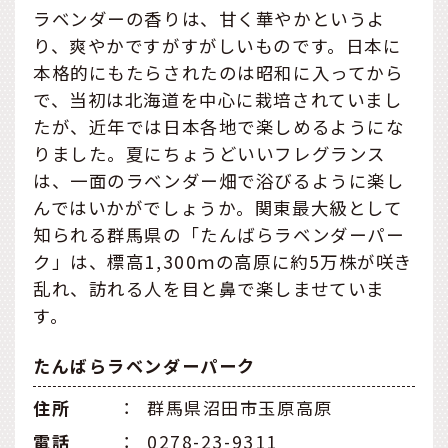
ラベンダーの香りは、甘く華やかというよ
り、爽やかですがすがしいものです。日本に
本格的にもたらされたのは昭和に入ってから
で、当初は北海道を中心に栽培されていまし
たが、近年では日本各地で楽しめるようにな
りました。夏にちょうどいいフレグランス
は、一面のラベンダー畑で浴びるように楽し
んではいかがでしょうか。関東最大級として
知られる群馬県の「たんばらラベンダーパー
ク」は、標高1,300ｍの高原に約5万株が咲き
乱れ、訪れる人を目と鼻で楽しませていま
す。
たんばらラベンダーパーク
住所
：
群馬県沼田市玉原高原
電話
：
0278-23-9311