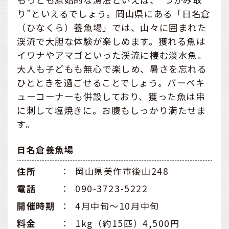
り”といえるでしょう。岡山県にある「日名倉
（ひなくら）養魚場」では、山々に囲まれた
渓流で大胆な体験が楽しめます。獲れる魚は
イワナやアマゴといった渓流に棲む淡水魚。
大人も子どもも無心で楽しめ、暑さを忘れる
ひとときを過ごせることでしょう。バーベキ
ューコーナーも併設しており、獲った魚は串
に刺して塩焼きに。お腹もしっかり満たせま
す。
日名倉養魚場
住所
：
岡山県美作市後山248
電話
：
090-3723-5222
開催時期
：
4月中旬～10月中旬
料金
：
1kg（約15匹）4,500円