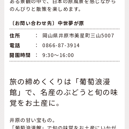
ある景観の中で、日本の原風景を感じながら
のんびりと散策を楽しめます。
〔お問い合わせ先〕中世夢が原
住所
：
岡山県井原市美星町三山5007
電話
：
0866-87-3914
開園時間
：
9:30〜16:00
旅の締めくくりは「葡萄浪漫
館」で、名産のぶどうと旬の味
覚をお土産に。
井原の甘い宝もの。
「葡萄浪漫館」で旬の味覚をお土産にいかが