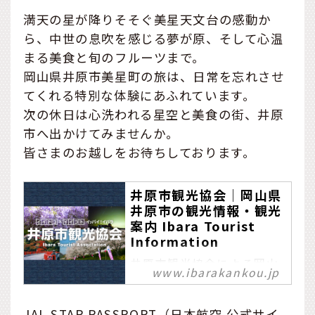
満天の星が降りそそぐ美星天文台の感動か
ら、中世の息吹を感じる夢が原、そして心温
まる美食と旬のフルーツまで。
岡山県井原市美星町の旅は、日常を忘れさせ
てくれる特別な体験にあふれています。
次の休日は心洗われる星空と美食の街、井原
市へ出かけてみませんか。
皆さまのお越しをお待ちしております。
井原市観光協会│岡山県
井原市の観光情報・観光
案内 Ibara Tourist
Information
井原市観光協会による岡山
www.ibarakankou.jp
県井原市の公式観光情報・
観光案内サイト Ibara
Tourist Information
JAL STAR PASSPORT（日本航空 公式サイ