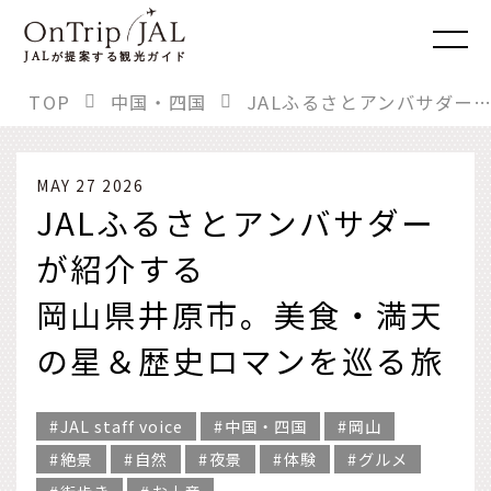
JAL
が提案する観光ガイド
TOP
中国・四国
JALふるさとアンバサダーが紹介する 岡山県井原市。美食・満天の星＆歴史ロマンを巡る旅
MAY 27 2026
JALふるさとアンバサダー
が紹介する
岡山県井原市。美食・満天
の星＆歴史ロマンを巡る旅
JAL staff voice
中国・四国
岡山
絶景
自然
夜景
体験
グルメ