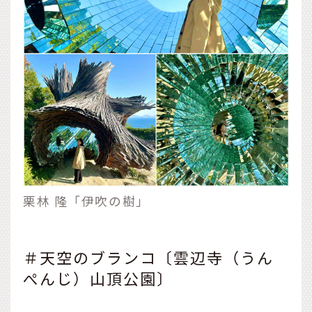
栗林 隆「伊吹の樹」
＃天空のブランコ〔雲辺寺（うん
ぺんじ）山頂公園〕