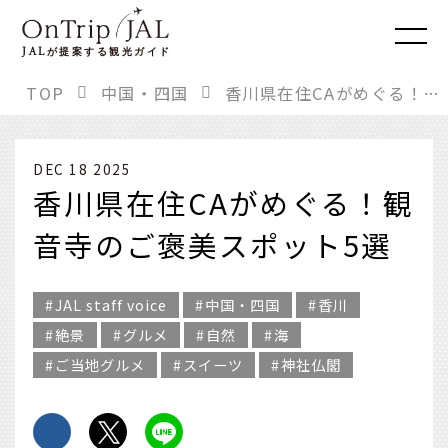
JAL
が提案する観光ガイド
TOP
中国・四国
香川県在住CAがめぐる！観音寺のご褒美スポット5選
DEC 18 2025
香川県在住CAがめぐる！観
音寺のご褒美スポット5選
JAL staff voice
中国・四国
香川
絶景
グルメ
自然
海
ご当地グルメ
スイーツ
神社仏閣