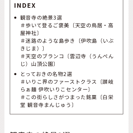
INDEX
観音寺の絶景3選
＃歩いて登るご褒美〔天空の鳥居・高
屋神社〕
＃迷路のような島歩き〔伊吹島（いぶ
きじま）〕
＃天空のブランコ〔雲辺寺（うんぺん
じ）山頂公園〕
とっておきの名物2選
＃いりこ界のファーストクラス〔讃岐
らぁ麺 伊吹いりこセンター〕
＃この街らしさがつまった銘菓〔白栄
堂 観音寺まんじゅう〕