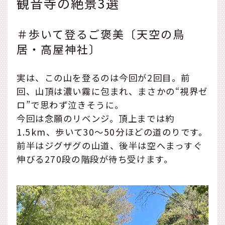
観音寺の絶景3選
＃歩いて登るご褒美〔天空の鳥
居・高屋神社〕
実は、この山を登るのは今回が2回目。前
回、山頂は濃い霧に包まれ、まさかの“視界ゼ
ロ”で思わず泣きそうに。
今回は念願のリベンジ。頂上までは約
1.5km、歩いて30〜50分ほどの道のりです。
前半はジグザグの山道、後半は空へまっすぐ
伸びる270段の階段が待ち受けます。