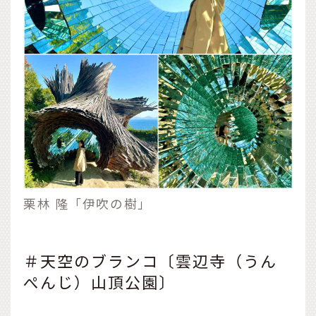
栗林 隆「伊吹の樹」
＃天空のブランコ〔雲辺寺（うん
ぺんじ）山頂公園〕