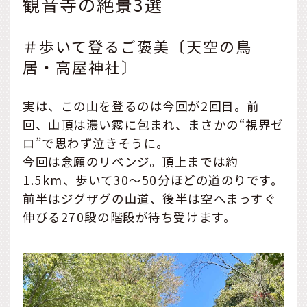
観音寺の絶景3選
＃歩いて登るご褒美〔天空の鳥
居・高屋神社〕
実は、この山を登るのは今回が2回目。前
回、山頂は濃い霧に包まれ、まさかの“視界ゼ
ロ”で思わず泣きそうに。
今回は念願のリベンジ。頂上までは約
1.5km、歩いて30〜50分ほどの道のりです。
前半はジグザグの山道、後半は空へまっすぐ
伸びる270段の階段が待ち受けます。