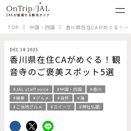
JAL
が提案する観光ガイド
TOP
中国・四国
香川県在住CAがめぐる！観音寺のご褒美スポット5選
DEC 18 2025
香川県在住CAがめぐる！観
音寺のご褒美スポット5選
JAL staff voice
中国・四国
香川
絶景
グルメ
自然
海
ご当地グルメ
スイーツ
神社仏閣