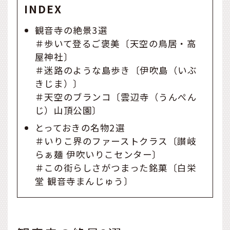
INDEX
観音寺の絶景3選
＃歩いて登るご褒美〔天空の鳥居・高
屋神社〕
＃迷路のような島歩き〔伊吹島（いぶ
きじま）〕
＃天空のブランコ〔雲辺寺（うんぺん
じ）山頂公園〕
とっておきの名物2選
＃いりこ界のファーストクラス〔讃岐
らぁ麺 伊吹いりこセンター〕
＃この街らしさがつまった銘菓〔白栄
堂 観音寺まんじゅう〕