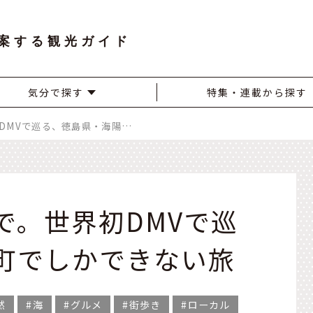
案する観光ガイド
気分で探す
特集・連載から探す
道路も線路も一台で。世界初DMVで巡る、徳島県・海陽町でしかできない旅
で。世界初DMVで巡
町でしかできない旅
然
海
グルメ
街歩き
ローカル