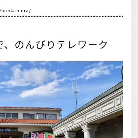
p/bunkamura/
で、のんびりテレワーク