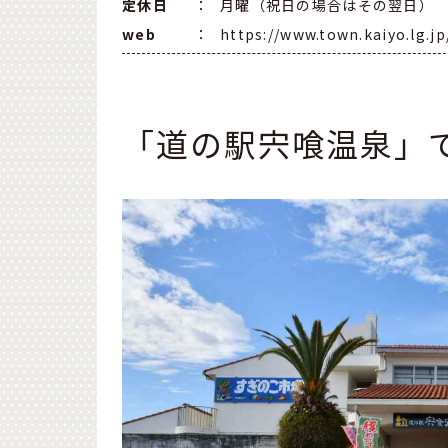
定休日
：
月曜（祝日の場合はその翌日）
web
：
https://www.town.kaiyo.lg.j
「道の駅宍喰温泉」