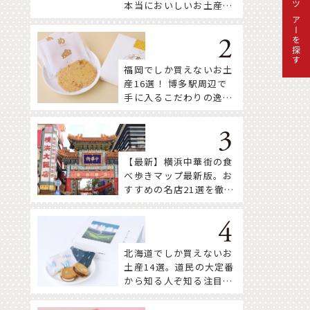
本当においしいお土産18
ツアーを探す
選
福岡でしか買えないお土
産16選！ 博多駅周辺で
手に入るこだわりの逸品
をセレクト
【最新】横浜中華街の食
べ歩きマップ最新版。お
すすめの名店21選を徹底
紹介！
北海道でしか買えないお
土産14選。道民の大定番
から知る人ぞ知る注目株
まで！