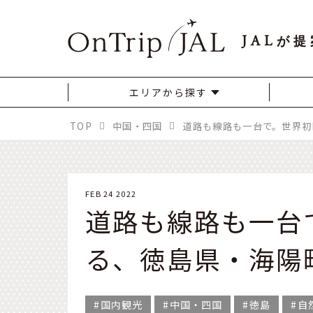
JAL
が提
エリアから探す
TOP
中国・四国
FEB 24 2022
道路も線路も一台
る、徳島県・海陽
国内観光
中国・四国
徳島
自