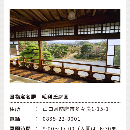
国指定名勝 毛利氏庭園
住所
：
山口県防府市多々良1-15-1
電話
：
0835-22-0001
開園時間
：
9:00～17:00（入園は16:30ま