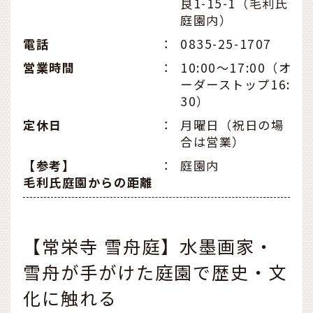
良1-15-1（毛利氏
庭園内）
電話
：
0835-25-1707
営業時間
：
10:00～17:00（オ
ーダーストップ16:
30）
定休日
：
月曜日（祝日の場
合は営業）
【参考】
：
庭園内
毛利氏庭園からの距離
【常栄寺 雪舟庭】水墨画家・
雪舟が手がけた庭園で歴史・文
化に触れる