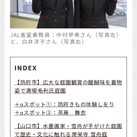
JAL客室乗務員：中村早希さん（写真左）
と、白井洋子さん（写真右）
INDEX
【防府市】広大な庭園観賞の醍醐味を着物
姿で満喫――毛利氏庭園
＋αスポット①：防府きもの体験しをり
＋αスポット②：茶房 舞衣
【山口市】水墨画家・雪舟が手がけた庭園
で歴史・文化に触れる――常栄寺 雪舟庭