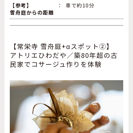
【参考】
：
車で約10分
雪舟庭からの距離
【常栄寺 雪舟庭+αスポット②】
アトリエひわだや／築80年超の古
民家でコサージュ作りを体験