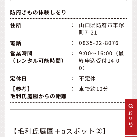
防府きもの体験しをり
住所
：
山口県防府市車塚
町7-21
電話
：
0835-22-8076
営業時間
：
9:00～16:00（最
（レンタル可能時間）
終申込受付14:0
0）
定休日
：
不定休
【参考】
：
車で約10分
毛利氏庭園からの距離
絞り込む
【毛利氏庭園＋αスポット②】