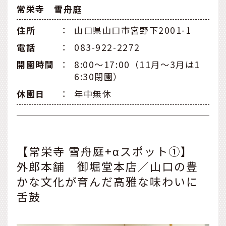
常栄寺 雪舟庭
住所
：
山口県山口市宮野下2001-1
電話
：
083-922-2272
開園時間
：
8:00～17:00（11月～3月は1
6:30閉園）
休園日
：
年中無休
【常栄寺 雪舟庭+αスポット①】
外郎本舗 御堀堂本店／山口の豊
かな文化が育んだ高雅な味わいに
舌鼓