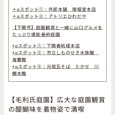
＋αスポット①：外郎本舗 御堀堂本店
＋αスポット②：アトリエひわだや
【下関市】庭園観賞と一緒に山口グルメを
たっぷり堪能――長府庭園
+αスポット①：下関春帆楼本店
+αスポット②：市立しものせき水族館
海響館
+αスポット③：元祖瓦そば たかせ 川
棚本館
【毛利氏庭園】広大な庭園観賞
の醍醐味を着物姿で満喫