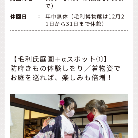
で）
休園日
：
年中無休（毛利博物館は12月2
1日から31日まで休館）
【毛利氏庭園＋αスポット①】
防府きもの体験しをり／着物姿で
お庭を巡れば、楽しみも倍増！