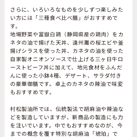
さらに、いろいろなものを少しずつ楽しみた
い方には「三種食べ比べ膳」がおすすめで
す。
地場野菜や富嶽白鶏（静岡県産の鶏肉）をカ
ネタの油で揚げた天丼、遠州灘の桜エビや釜
揚げシラスを使った丼、カネタの油を使った
自家製オニオンソースで仕上げる三ヶ日牛ロ
ーストビーフ丼に加えて、地元食材をふんだ
んに使った小鉢4種、デザート、サラダ付き
の豪華御膳です。卓上のカネタの辣油で味変
もおすすめです。
村松製油所では、伝統製法で胡麻油や辣油な
どを製造していますが、新商品の製造にも力
を注いでいます。中でもおすすめなのが、今
までの概念を覆す特別な胡麻油「琥珀」で