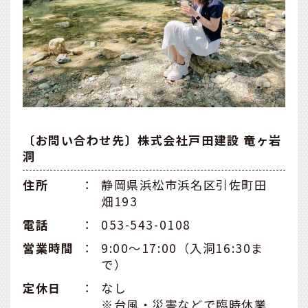
〔お問い合わせ先〕株式会社戸田建設 竜ヶ岩
洞
住所
：
静岡県浜松市浜名区引佐町田
畑193
電話
：
053-543-0108
営業時間
：
9:00〜17:00（入洞16:30ま
で）
定休日
：
なし
※台風・災害などで臨時休業