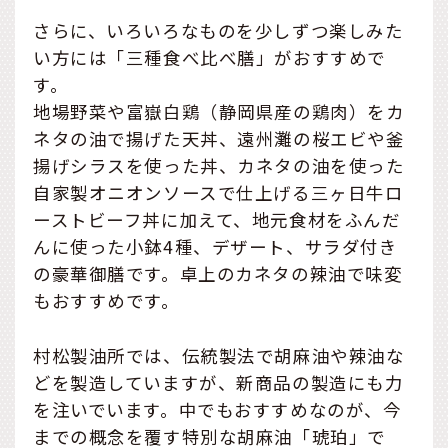
さらに、いろいろなものを少しずつ楽しみた
い方には「三種食べ比べ膳」がおすすめで
す。
地場野菜や富嶽白鶏（静岡県産の鶏肉）をカ
ネタの油で揚げた天丼、遠州灘の桜エビや釜
揚げシラスを使った丼、カネタの油を使った
自家製オニオンソースで仕上げる三ヶ日牛ロ
ーストビーフ丼に加えて、地元食材をふんだ
んに使った小鉢4種、デザート、サラダ付き
の豪華御膳です。卓上のカネタの辣油で味変
もおすすめです。
村松製油所では、伝統製法で胡麻油や辣油な
どを製造していますが、新商品の製造にも力
を注いでいます。中でもおすすめなのが、今
までの概念を覆す特別な胡麻油「琥珀」で