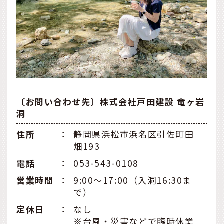
〔お問い合わせ先〕株式会社戸田建設 竜ヶ岩
洞
住所
：
静岡県浜松市浜名区引佐町田
畑193
電話
：
053-543-0108
営業時間
：
9:00〜17:00（入洞16:30ま
で）
定休日
：
なし
※台風・災害などで臨時休業