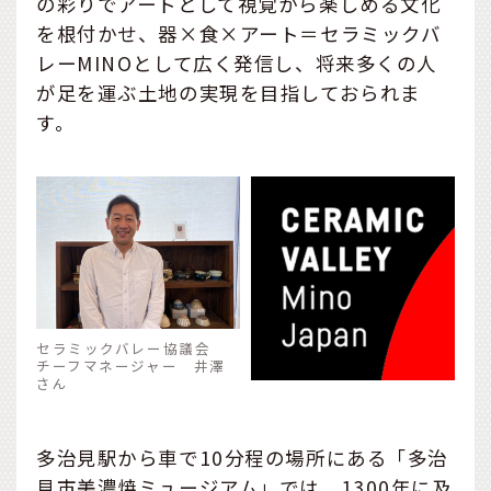
の彩りでアートとして視覚から楽しめる文化
を根付かせ、器×食×アート＝セラミックバ
レーMINOとして広く発信し、将来多くの人
が足を運ぶ土地の実現を目指しておられま
す。
セラミックバレー協議会
チーフマネージャー 井澤
さん
多治見駅から車で10分程の場所にある「多治
見市美濃焼ミュージアム」では、1300年に及