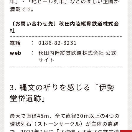
車」・「地ビール列車」などの楽しい企画が
満載です。
〔お問い合わせ先〕秋田内陸縦貫鉄道株式会
社
電話
：
0186-82-3231
web
：
秋田内陸縦貫鉄道株式会社 公式
サイト
3. 縄文の祈りを感じる「伊勢
堂岱遺跡」
最大で直径45m、全て直径30m以上の4つの
環状列石（ストーンサークル）が主体の遺跡
で、2021年7月に「北海道・北東北の縄文遺