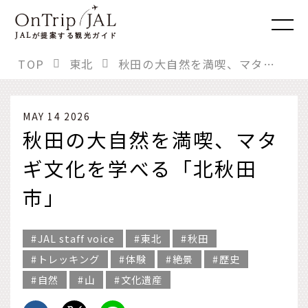
JAL
が提案する観光ガイド
TOP
東北
秋田の大自然を満喫、マタギ文化を学べる「北秋田市」
MAY 14 2026
秋田の大自然を満喫、マタ
ギ文化を学べる「北秋田
市」
JAL staff voice
東北
秋田
トレッキング
体験
絶景
歴史
自然
山
文化遺産