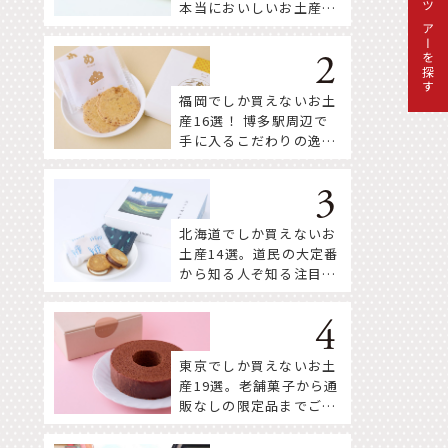
本当においしいお土産18
ツアーを探す
選
福岡でしか買えないお土
産16選！ 博多駅周辺で
手に入るこだわりの逸品
をセレクト
北海道でしか買えないお
土産14選。道民の大定番
から知る人ぞ知る注目株
まで！
東京でしか買えないお土
産19選。老舗菓子から通
販なしの限定品までご紹
介