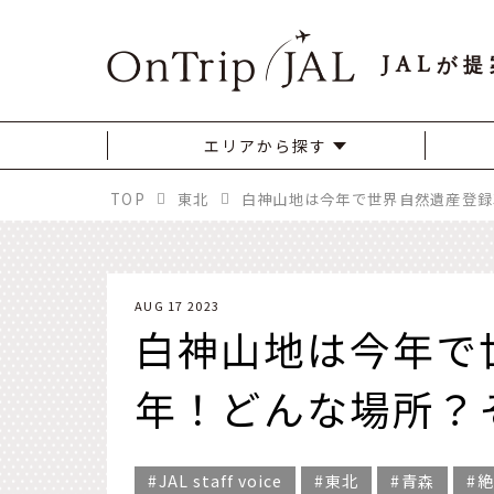
JAL
が提
エリアから探す
TOP
東北
AUG 17 2023
白神山地は今年で
年！どんな場所？
JAL staff voice
東北
青森
絶