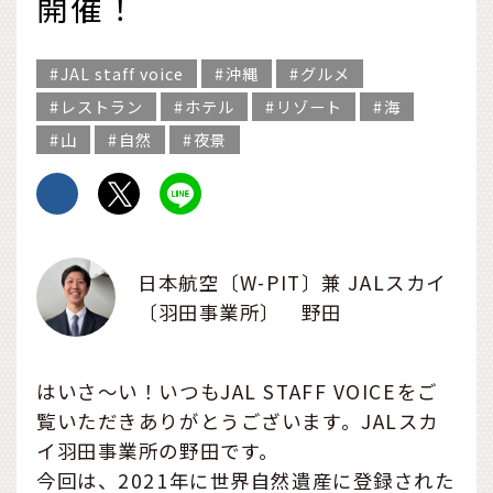
開催！
JAL staff voice
沖縄
グルメ
レストラン
ホテル
リゾート
海
山
自然
夜景
日本航空〔W-PIT〕兼 JALスカイ
〔羽田事業所〕 野田
はいさ〜い！いつもJAL STAFF VOICEをご
覧いただきありがとうございます。JALスカ
イ羽田事業所の野田です。
今回は、2021年に世界自然遺産に登録された