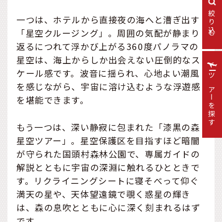
絞り込む
一つは、ホテルから直接夜の海へと漕ぎ出す
「星空クルージング」。周囲の気配が静まり
返るにつれて浮かび上がる360度パノラマの
星空は、海上からしか出会えない圧倒的なス
ケール感です。波音に揺られ、心地よい潮風
ツアーを探す
を感じながら、宇宙に溶け込むような浮遊感
を堪能できます。
もう一つは、深い静寂に包まれた「漆黒の森
星空ツアー」。星空保護区を目指すほど暗闇
が守られた国頭村森林公園で、専属ガイドの
解説とともに宇宙の深淵に触れるひとときで
す。リクライニングシートに寝そべって仰ぐ
満天の星や、天体望遠鏡で覗く惑星の輝き
は、森の息吹とともに心に深く刻まれるはず
です。