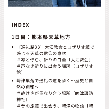
INDEX
1日目：熊本県天草地方
〔巡礼路33〕大江教会とロザリオ館で
感じる天草の信仰の息吹
＃凛と佇む、祈りの白亜〔大江教会〕
＃声なき祈りに出会う場所〔ロザリオ
館〕
﨑津集落で巡礼の道を歩く〜歴史と自
然の調和〜
＃静けさが重なり合う場所〔﨑津諏訪
神社〕
＃昔の旅館で出会う、﨑津の物語〔﨑