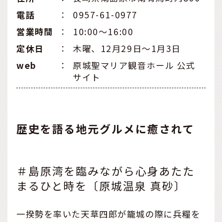
電話
：
0957-61-0977
営業時間
：
10:00〜16:00
定休日
：
木曜、12月29日〜1月3日
web
：
原城聖マリア観音ホール 公式
サイト
歴史を語る地元グルメに癒されて
＃島原湾を臨みながら心身あたた
まるひと時を〔原城温泉 真砂〕
一揆勢を率いた天草四郎が籠城の際に兵糧を