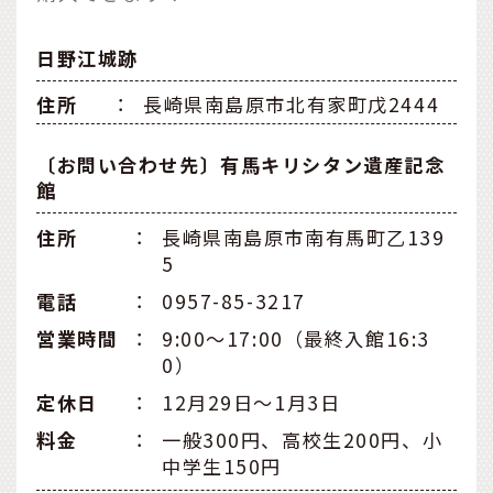
日野江城跡
住所
：
長崎県南島原市北有家町戊2444
〔お問い合わせ先〕有馬キリシタン遺産記念
館
住所
：
長崎県南島原市南有馬町乙139
5
電話
：
0957-85-3217
営業時間
：
9:00〜17:00（最終入館16:3
0）
定休日
：
12月29日〜1月3日
料金
：
一般300円、高校生200円、小
中学生150円