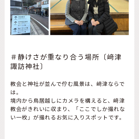
＃静けさが重なり合う場所〔﨑津
諏訪神社〕
教会と神社が並んで佇む風景は、﨑津ならで
は。
境内から鳥居越しにカメラを構えると、﨑津
教会がきれいに収まり、「ここでしか撮れな
い一枚」が撮れるお気に入りスポットです。