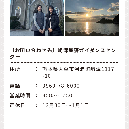
〔お問い合わせ先〕﨑津集落ガイダンスセン
ター
住所
：
熊本県天草市河浦町﨑津1117
-10
電話
：
0969-78-6000
営業時間
：
9:00〜17:30
定休日
：
12月30日〜1月1日