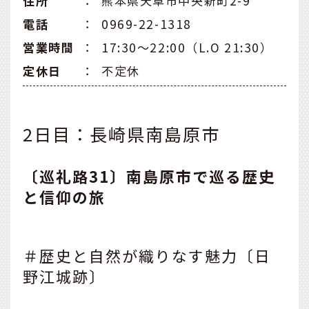
住所
：
熊本県天草市中央新町2-9
電話
：
0969-22-1318
営業時間
：
17:30〜22:00（L.O 21:30）
定休日
：
不定休
2日目：長崎県南島原市
〔巡礼路31〕南島原市で巡る歴史
と信仰の旅
＃歴史と自然が織りなす魅力〔日
野江城跡〕