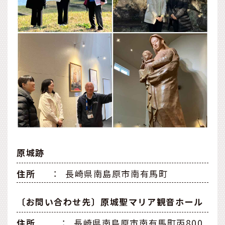
原城跡
住所
：
長崎県南島原市南有馬町
〔お問い合わせ先〕原城聖マリア観音ホール
住所
：
長崎県南島原市南有馬町丙800