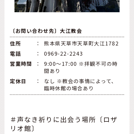
〔お問い合わせ先〕大江教会
住所
：
熊本県天草市天草町大江1782
電話
：
0969-22-2243
営業時間
：
9:00〜17:00 ※拝観不可の時
間あり
定休日
：
なし ※教会の事情によって、
臨時休館の場合あり
＃声なき祈りに出会う場所〔ロザ
リオ館〕