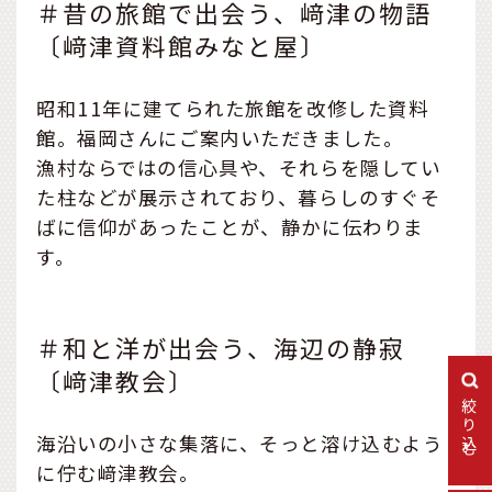
＃昔の旅館で出会う、﨑津の物語
〔﨑津資料館みなと屋〕
昭和11年に建てられた旅館を改修した資料
館。福岡さんにご案内いただきました。
漁村ならではの信心具や、それらを隠してい
た柱などが展示されており、暮らしのすぐそ
ばに信仰があったことが、静かに伝わりま
す。
＃和と洋が出会う、海辺の静寂
〔﨑津教会〕
絞り込む
海沿いの小さな集落に、そっと溶け込むよう
に佇む﨑津教会。