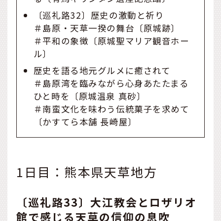
〔巡礼路32〕歴史の激動と祈り
＃島原・天草一揆の舞台〔原城跡〕
＃平和の象徴〔原城聖マリア観音ホー
ル〕
歴史を語る地元グルメに癒されて
＃島原湾を臨みながら心身あたたまる
ひと時を〔原城温泉 真砂〕
＃南蛮文化を味わう伝統菓子を求めて
〔かすてら本舗 長崎屋〕
1日目：熊本県天草地方
〔巡礼路33〕大江教会とロザリオ
館で感じる天草の信仰の息吹