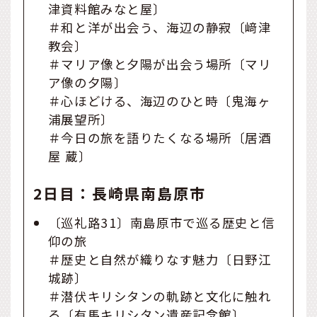
津資料館みなと屋〕
＃和と洋が出会う、海辺の静寂〔﨑津
教会〕
＃マリア像と夕陽が出会う場所〔マリ
ア像の夕陽〕
＃心ほどける、海辺のひと時〔鬼海ヶ
浦展望所〕
＃今日の旅を語りたくなる場所〔居酒
屋 蔵〕
2日目：長崎県南島原市
〔巡礼路31〕南島原市で巡る歴史と信
仰の旅
＃歴史と自然が織りなす魅力〔日野江
城跡〕
＃潜伏キリシタンの軌跡と文化に触れ
る〔有馬キリシタン遺産記念館〕