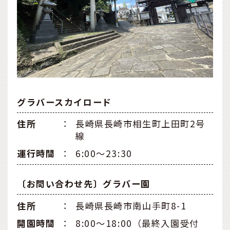
グラバースカイロード
住所
：
長崎県長崎市相生町上田町2号
線
運行時間
：
6:00〜23:30
〔お問い合わせ先〕グラバー園
住所
：
長崎県長崎市南山手町8-1
開園時間
：
8:00〜18:00（最終入園受付