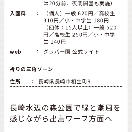
は20分前、夜間開園も実施）
入園料
：
（個人）一般 620円／高校生
310円／小・中学生 180円
（団体：15人以上）一般 520
円／高校生 250円／小・中学
生 140円
web
：
グラバー園 公式サイト
祈りの三角ゾーン
住所
：
長崎県長崎市相生町9
長崎水辺の森公園で緑と潮風を
感じながら出島ワーフ方面へ