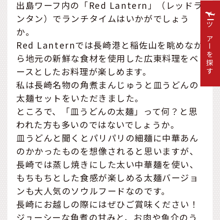
出島ワーフ内の「Red Lantern」（レッドラ
ンタン）でランチタイムはいかがでしょう
か。
ツアーを探す
Red Lanternでは長崎港と稲佐山を眺めなが
ら地元の新鮮な食材を使用した広東料理をベ
ースとしたお料理が楽しめます。
私は長崎名物の角煮まんじゅうと皿うどんの
太麺セットをいただきました。
ところで、「皿うどんの太麺」って何？と思
われた方も多いのではないでしょうか。
皿うどんと聞くとパリパリの細麺に中華あん
のかかったものを想像されると思いますが、
長崎では蒸し焼きにした太い中華麺を使い、
もちもちとした食感が楽しめる太麺バージョ
ンも大人気のソウルフードなのです。
長崎にお越しの際にはぜひご賞味ください！
ジューシーな角煮の甘みと、お肉や魚介のう